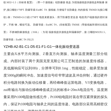
纹:M32×1.5（非标准 配置） （带一个接线板）铝防爆接 线盒:为现场接线提供接线盒和隔爆 保
护,接口螺纹1″NPT. 防爆等级:ExdⅡC T4. 接线板:方便端子在防爆盒 内的接线 TM36D-X(接口螺
纹) 例：TM36D-G1/2或1/2″NPT 电缆束紧接头：用于防爆型变送器 电缆用户端接线的密封保
护，不锈 钢，螺纹可选。 防爆等级：ExdⅡC T4。(非标配置) TM36E（带接线板和密封出线装
置） 不锈钢防爆接线盒（316L）：为现 场接线提供接线盒和隔爆保护，接 口螺纹M32X1.5。
防爆等级：ExdⅡC T4 JXL25
YZHB-A2-B1-C1-D5-E1-F1-G1一体化振动变送器
主要由X水平方向测振、Z垂直方向测振、轴承温度测量三部分组
成。内部封装了两个美国克里克斯公司工艺制造的加速度传感器，
其低频响应可以到0Hz，分辨率可到0.1mg，性能稳定，能承受加速
度5000g的瞬间冲击。加速度信号经窄带滤波及冲击抑制，通过硬件
积分电路转换为振动位移量，再经峰峰值运算电路、V/I变换电路，
zui终输出与振动位移峰峰值成正比的标准4~20mA电流信号。温度测
量采用Pt100电阻做传感元件，Pt100铂电阻封装在带压紧弹簧的探头
内，保证Pt100电阻与轴承之间的温度传递。电路部分采用高精密仪