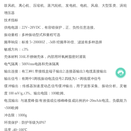
鼓风机、离心机、压缩机、蒸汽轮机、发电机、电机、风扇、大型泵类、涡轮
增压器
技术指标
供电电源：22V~28VDC，有容错保护，正、负性任意连接。
振动量程：多种振动型式和量程可选
频率响应：标准 5~2000HZ，-3dB 经频率补偿、滤波有多种选择
敏感方向：≤3%
壳体材料 316L不锈钢壳体，内部用环氧树脂密封灌装
电气隔离：500Vrms电路和壳体隔离
输出连接：有三种1.带接线盒端子输出2.连接器输出3.电缆直接输出
输出信号：有两中1两线振动电流信号2.四线为1.+两线缓冲信号
缓冲输出：传感器加速度动态信号缓冲输出，用于波形采集、振动分析。灵敏
度 100 mV/g,±3%。输出电阻：100欧姆。
电流输出: 与速度峰值/有效值或位移峰峰值成比例的4~20mAdc电流。负载能力
≮500欧姆
冲击限：1000g
环境保护：防护等级为IP67
温度 -40~100℃