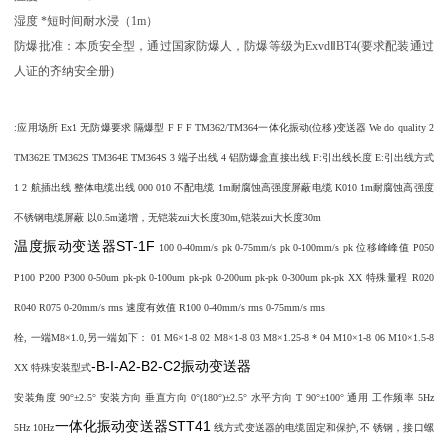
湿度 *短时间耐水浸（1m）
防爆批准：本质安全型，通过国家防爆人，防爆等级为ExvdⅡBT4(要求配装通过
人证的齐纳安全册)
:应用场所 Ex1 无防爆要求 隔爆型 F F F TM362/TM364一体化振动(位移)变送器 We do quality 2
TM362E TM362S TM364E TM364S 3 端子出线 4 铝防爆盒直接出线 F:引出线长度 E:引出线方式
1 2 航插出线 整体电缆出线 000 010 不配电缆 1m耐腐蚀高强度屏蔽电缆 K010 1m耐腐蚀高强度
不锈钢电缆屏蔽 以0.5m递增，无铠装zui大长度30m,铠装zui大长度30m
温度振动变送器ST-1F
100 0-40mm/s pk 0-75mm/s pk 0-100mm/s pk 位移峰峰值 P050
P100 P200 P300 0-50um pk-pk 0-100um pk-pk 0-200um pk-pk 0-300um pk-pk XX 特殊量程 R020
R040 R075 0-20mm/s rms 速度有效值 R100 0-40mm/s rms 0-75mm/s rms
栓, 一端M8×1.0,另一端如下： 01 M6×1-8 02 M8×1-8 03 M8×1.25-8 * 04 M10×1-8 06 M10×1.5-8
-B-I-A2-B2-C2振动变送器
XX 特殊安装型式
安装角度 90°±2.5° 安装方向 垂直方向 0°(180°)±2.5° 水平方向 T 90°±100° 通用 工作频率 5Hz
一体化振动变送器STT41
5Hz 10Hz
线方式变送器的电缆固定和保护,不 锈钢，接口螺