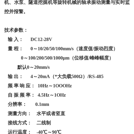
机、水泵、隧道挖掘机等旋转机械的轴承振动测量与实时监
控并报警。
技术参数：
输 入： DC12-28V
量 程： 0～10/20/50/100mm/s（速度值/振动烈度）
0～100/200/500/1000μm（位移值/峰峰幅度）
默认
0～20mm/s
输 出： 4～20mA（*大负载500Ω）
/RS-485
频 率 响 应： 10Hz～1OOOHz
自 振 频 率： 4.5Hz～1OHz
分辨率： 0.1mm
测量方向： 水平或者竖直
接线方式： 二线制
运行温度： -40℃～90℃