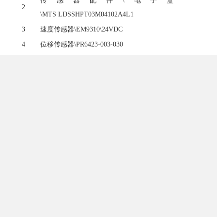
传感器配件
\电子盒
2
\MTS LDSSHPT03M04102A4L1
3
速度传感器
\EM9310\24VDC
4
位移传感器
\PR6423-003-030
5
转速传感器
\CIJ13400-1
6
转速传感器
\CIJ5200-4
7
转速传感器
\CIJ13600-16-18-05-05
8
振动传感器
\CIJ-19200
9
传感器配件
\测速盘\CIJ-CS1000
转速变送器技术参数：
◆传感器输入：CIJ13500系列Φ3mm、Φ4mm、Φ5mm、Φ8mm、
Φ10mm、电涡流传感器探头以及CIJ13400系列磁
电式转速传感器
◆输入抗阻：10KΩ（电涡流）
◆精度：标准值为满量程的±0.33%，*大值为±1%