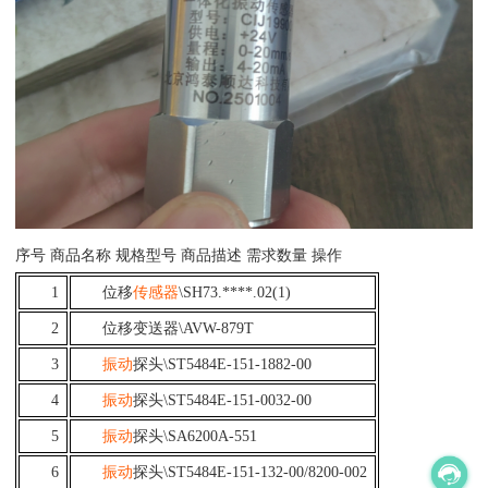
序号
商品名称
规格型号
商品描述
需求数量
操作
1
位移
传感器
\SH73.****.02(1)
2
位移变送器
\AVW-879T
3
振动
探头
\ST5484E-151-1882-00
4
振动
探头
\ST5484E-151-0032-00
5
振动
探头
\SA6200A-551
6
振动
探头
\ST5484E-151-132-00/8200-002