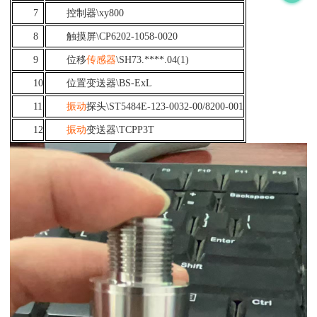
7
控制器
\xy800
8
触摸屏
\CP6202-1058-0020
9
位移
传感器
\SH73.****.04(1)
10
位置变送器
\BS-ExL
11
振动
探头
\ST5484E-123-0032-00/8200-001
12
振动
变送器
\TCPP3T