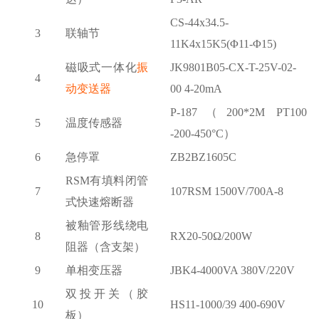
CS-44x34.5-
3
联轴节
11K4x15K5(Φ11-Φ15)
磁吸式一体化
振
JK9801B05-CX-T-25V-02-
4
动变送器
00 4-20mA
P-187（200*2M PT100
5
温度传感器
-200-450°C）
6
急停罩
ZB2BZ1605C
RSM有填料闭管
7
107RSM 1500V/700A-8
式快速熔断器
被釉管形线绕电
8
RX20-50Ω/200W
阻器（含支架）
9
单相变压器
JBK4-4000VA 380V/220V
双投开关（胶
10
HS11-1000/39 400-690V
板）