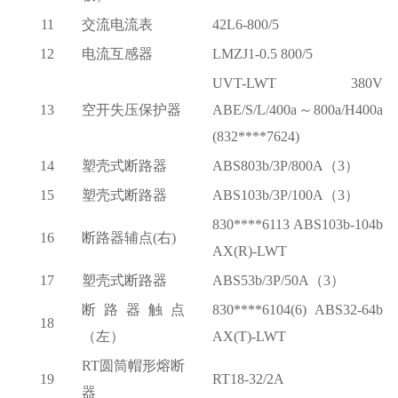
11
交流电流表
42L6-800/5
12
电流互感器
LMZJ1-0.5 800/5
UVT-LWT 380V
13
空开失压保护器
ABE/S/L/400a～800a/H400a
(832****7624)
14
塑壳式断路器
ABS803b/3P/800A（3）
15
塑壳式断路器
ABS103b/3P/100A（3）
830****6113 ABS103b-104b
16
断路器辅点
(右)
AX(R)-LWT
17
塑壳式断路器
ABS53b/3P/50A（3）
断路器触点
830****6104(6) ABS32-64b
18
（左）
AX(T)-LWT
RT圆筒帽形熔断
19
RT18-32/2A
器