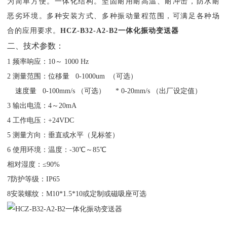
为简单方便。一体化结构。坚固耐用耐高温、耐冲击，防水耐
恶劣环境。多种安装方式、多种振动量程范围，可满足各种场
合的应用要求。
HCZ-B32-A2-B2一体化振动变送器
二、技术参数：
1 频率响应：10～ 1000 Hz
2 测量范围：位移量 0-1000um （可选）
速度量
0-100mm/s （可选） * 0-20mm/s （出厂设定值）
3 输出电流：4～20mA
4 工作电压：+24VDC
5 测量方向：垂直或水平（见标签）
6 使用环境：温度：-30℃～85℃
相对湿度：
≤90%
7防护等级：IP6
5
8
安装螺纹：
M10*1.5*10或定制或磁吸座可选