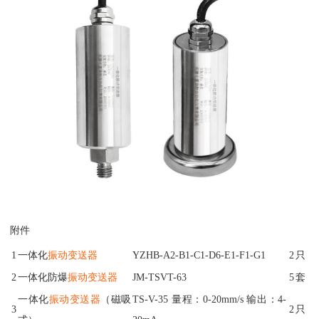
附件
1
一体化
振动
变送器
YZHB-A2-B1-C1-D6-E1-F1-G1
2
只
2
一体化防爆
振动
变送器
JM-TSVT-63
5
套
一体化
振动
变送器
（磁吸
TS-V-35 量程：0-20mm/s 输出：4-
3
2
只