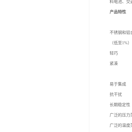
料电池、交
产品特性
不锈钢和铝
（低至1%）
轻巧
紧凑
易于集成
抗干扰
长期稳定性
广泛的压力
广泛的温度范