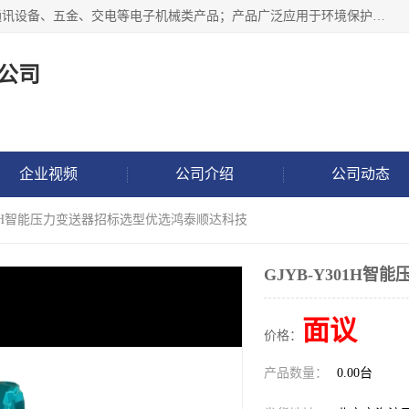
北京鸿泰顺达科技有限公司主要经营电子产品、机械设备、通讯设备、五金、交电等电子机械类产品；产品广泛应用于环境保护、石油化工、电力电子、冶金建筑、煤炭、农业、卫生防疫、教育科研等行业。并成功的与各地环境监测站、污水处理厂、卷烟厂、电厂、高校、科学院所、卫生防疫部门、煤矿、石化厂等用户建立了密切的合作关系。
公司
企业视频
公司介绍
公司动态
Y301H智能压力变送器招标选型优选鸿泰顺达科技
GJYB-Y301H
面议
价格：
产品数量：
0.00台