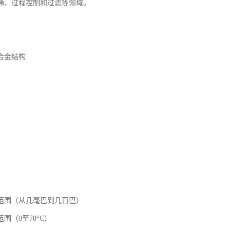
通、过程控制和过滤等领域。
合金结构
范围（从几毫巴到几百巴）
围（0至70°C）