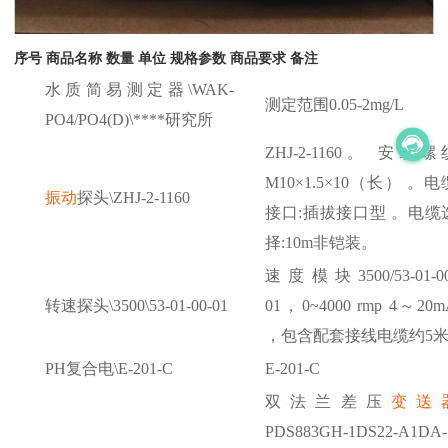
序号
商品名称
数量
单位
规格参数
商品要求
备注
水质简易测定器
\WAK-
测定范围
0.05-2mg/L
PO4/PO4(D)\****研究所
ZHJ-2-1160。 安装螺
M10×1.5×10（长） 。电
振动
探头
\ZHJ-2-1160
接口:插拔接口型 。电缆
择:10m非铠装。
速度模块
3500/53-01-0
转速探头
\3500\53-01-00-01
01，0~4000 rmp 4～20m
，包含配套接线电缆约5
PH复合电\E-201-C
E-201-C
双法兰差压
变送
PDS883GH-1DS22-A1DA-