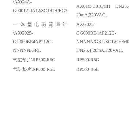
\AXG4A-
AX01C-C010/CH DN25,
G000121JA12/SCT/CH/EG3
20mA,220VAC。
一体型电磁流量计
AXG025-
\AXG025-
GG000BE4AP212C-
GG000BE4AP212C-
NNNNN/GRL/SCT/CH/M0
NNNNN/GRL
DN25,4-20mA,220VAC。
气缸垫片
\RP500-R5G
RP500-R5G
气缸垫片
\RP500-R5E
RP500-R5E