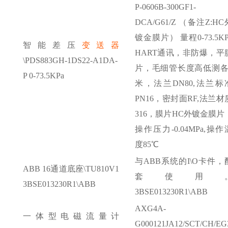
P-0606B-300GF1-
DCA/G61/Z （备注Z:HC
镀金膜片） 量程0-73.5KP
智能差压
变送器
HART通讯，非防爆，平
\PDS883GH-1DS22-A1DA-
片，毛细管长度高低测各
P 0-73.5KPa
米，法兰DN80,法兰标
PN16，密封面RF,法兰材
316，膜片HC外镀金膜片
操作压力-0.04MPa,操作
度85℃
与
ABB系统的I\O卡件，
ABB 16通道底座\TU810V1
套使用
3BSE013230R1\ABB
3BSE013230R1\ABB
AXG4A-
一体型电磁流量计
G000121JA12/SCT/CH/EG