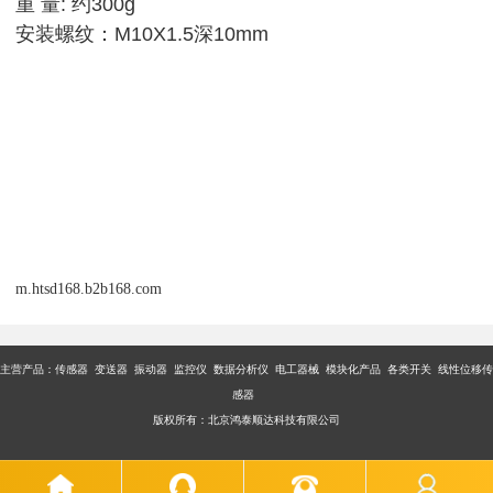
重 量: 约300g
安装螺纹：M10X1.5深10mm
m.htsd168.b2b168.com
主营产品：传感器 变送器 振动器 监控仪 数据分析仪 电工器械 模块化产品 各类开关 线性位移传
感器
版权所有：北京鸿泰顺达科技有限公司