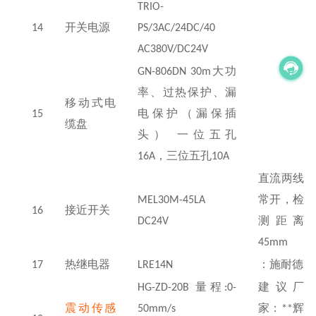
TRIO-
14
开关电源
PS/3AC/24DC/40
AC380V/DC24V
GN-806DN 30m
大功
率、过热保护、漏
移动式电
15
电保护（漏保插
缆盘
头） 一位五孔
16A
，三位五孔
10A
直流两线
MEL30M-45LA
常开，检
16
接近开关
DC24V
测距离
45mm
17
热继电器
LRE14N
：施耐德
HG-ZD-20B
量程
:0-
建议厂
震动传感
50mm/s
家：
**
辉