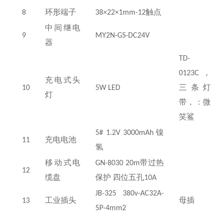
8
环形端子
38×22×1mm-12
触点
中间继电
9
MY2N-GS-DC24V
器
TD-
0123C
，
充电式头
10
5W LED
三条灯
灯
带，：微
笑鲨
5# 1.2V 3000mAh
镍
11
充电电池
氢
移动式电
GN-8030 20m
带过热
12
缆盘
保护 四位五孔
10A
JB-325 380v-AC32A-
13
工业插头
母插
5P-4mm2