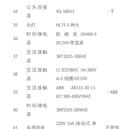
公头连接
34
SQ-5BDJ1
：千
器
35
头灯
HL75-S
神火
时间继电
欧姆龙
DH48S-S
36
器
DC24V-
带底座
交流接触
37
3RT1025-1BB40
器
交流接触
LC1D25BDC Ue:380V
38
器
Ie:2
线圈
:DC24V
交流接触
ABB AX115-30-11-
39
：
ABB
器
85*380-400V50HZ
时间继电
40
3RP2505-2BW30
器
220V 16A
移动式 单
41
多用插座
不带线