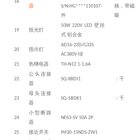
18
器
S/N:HG****110107-
格，带磁
件
吸
50W 220V LED
壁挂
19
投光灯
式 铝合金
AD16-22D/G32S
20
指示灯
AC380V-
绿
21
热继电器
TH-N12 1-1.6A
公头连接
22
SQ-8BDJ1
：千
器
母头连接
23
SQ-5BDK1
：千
器
小型断路
24
NF63-SV 50A 2P
器
25
接近开关
IM30-15NDS-ZW1