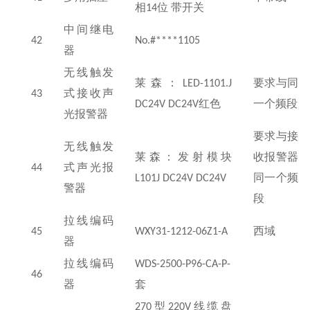
相
14
位 带开关
中间继电
42
No.#****1105
器
无线触发
莱森：
LED-1101.J
要求与同
43
式接收声
DC24V DC24V
红色
一个频段
光报警器
要求与接
无线触发
莱森：发射模块
收报警器
44
式声光报
L101J DC24V DC24V
同一个频
警器
段
拉线编码
45
WXY31-1212-06Z1-A
西域
器
拉线编码
WDS-2500-P96-CA-P-
46
器
套
270
型
220V
线缆盘