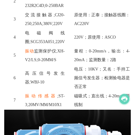
2
232R2C4D;0-250BAR
交流接触器
;CJ20-
原使用：正泰；接触器线圈：
3
250;250A;380V;220V
AC220V
电磁阀线
4
220V；原使用：ASCO
圈
;SCG353A051;220V
振动
监测保护仪
;XH-
量程：
0-20mm/s，输出：4-
5
V2/LS;0-20MM/S
20mA；监测数量：2路
电压：
10KV；又名：手持工
高压信号发生
6
频信号发生器；检测验电器是
器
;WBJ-10
否正常
振动传感器
;ST-
磁吸式；直出线；
4-20ma，两
7
3;20MV/MM/M10X1
线制