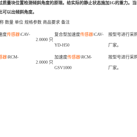
过质量块位置检测倾斜角度的原理。给实际的静止状态施加1G的重力。
此可以出倾斜角度。
称 数量 单位 规格参数 商品要求 备注
速度
传感器
\CAV-
复合型加速度
传感器
\CAV-
按型号进行采
2.0000
只
YD-H50
厂家。
感器
\RCM-
加速度
传感器
\RCM-
按型号进行采
2.0000
只
GSV1000
厂家。