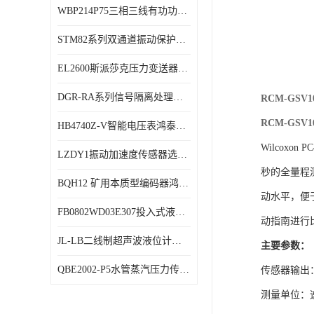
WBP214P75三相三线有功功率传感器鸿泰顺达产品稳定性好
特殊用处传感器
STM82系列双通道振动保护表鸿泰产品技术规格
特殊用途变送器
EL2600斯派莎克压力变送器技术规格
DGR-RA系列信号隔离处理器鸿泰产品技术规格
RCM-GS
RCM-GS
HB4740Z-V智能电压表鸿泰产品外形美观大方
Wilcox
LZDY1振动加速度传感器选型资料
秒的全量程测
BQH12 矿用本质型编码器鸿泰产品实物展示
动水平，便
FB0802WD03E307投入式液位计鸿泰产品选型参数
动指南进行
JL-LB二线制超声波液位计鸿泰产品外形美观大方
主要参数：
QBE2002-P5水管蒸汽压力传感器西门子产品技术规格
传感器输出：4
测量单位：