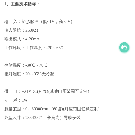
1
、主要技术指标：
输 入：矩形脉冲（低≤1V，高≥5V）
输入阻抗：≥50K
Ω
输出模式：4-20mA
工作环境：工作温度：-20～65℃
存储温度：-30℃～70℃
相对湿度：20～95%无冷凝
供 电：+24VDC(±1%)(其他电压范围可定制)
功 耗：1W
测量范围：0～60000r/min(60齿)(对应范围任意定制)
外型尺寸：73×43×71（长宽高）导轨安装