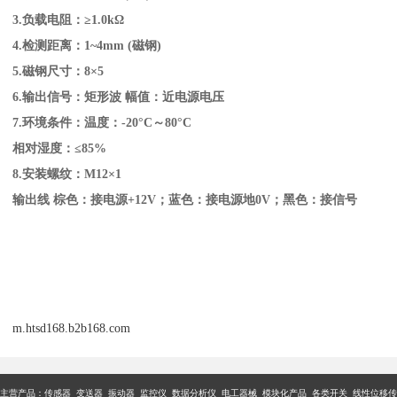
3.负载电阻：≥1.0kΩ
4.检测距离：1~4mm (磁钢)
5.磁钢尺寸：8×5
6.输出信号：矩形波 幅值：近电源电压
7.环境条件：温度：-20°C～80°C
相对湿度：≤85%
8.安装螺纹：M12×1
输出线 棕色：接电源+12V；蓝色：接电源地0V；黑色：接信号
m.htsd168.b2b168.com
主营产品：传感器 变送器 振动器 监控仪 数据分析仪 电工器械 模块化产品 各类开关 线性位移传