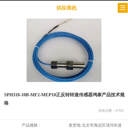
供应商机
SPH318-10B-MF2-MEP10正反转转速传感器鸿泰产品技术规
格
浏览次数：
479
次
产品规格：
发货地:
北京市海淀区清河街道