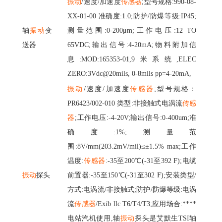
振动
/速度/加速度
传感器
;型号规格:990-08-
XX-01-00 准确度:1.0;防护/防爆等级:IP45;
轴
振动
变
测量范围:0-200μm;工作电压:12 TO
送器
65VDC;输出信号:4-20mA;物料附加信
息:MOD:165353-01,9米系统,ELEC
ZERO:3Vdc@20mils, 0-8mils pp=4-20mA,
振动
/速度/加速度
传感器
;型号规格：
PR6423/002-010 类型:非接触式电涡流
传感
器
;工作电压:-4-20V;输出信号:0-400um;准
确度:1%;测量范
围:8V/mm(203.2mV/mil)≤±1.5% max;工作
温度:
传感器
:-35至200℃(-31至392 F);电缆
振动
探头
前置器:-35至150℃(-31至302 F);安装类型/
方式:电涡流/非接触式;防护/防爆等级:电涡
流
传感器
/Exib llc T6/T4/T3;应用场合:****
电站汽机使用,轴
振动
探头是艾默生
TSI轴