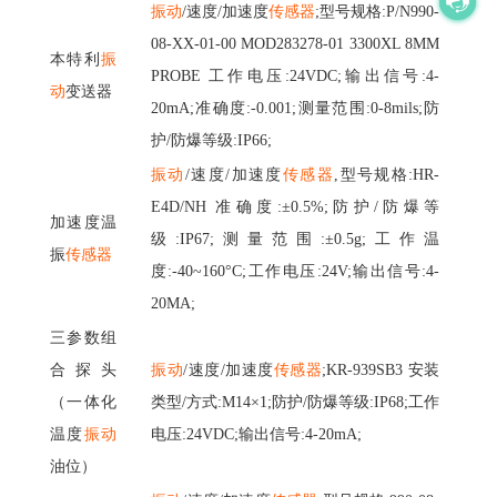
振动
/速度/加速度
传感器
;型号规格:P/N990-
08-XX-01-00 MOD283278-01 3300XL 8MM
本特利
振
PROBE 工作电压:24VDC;输出信号:4-
动
变送器
20mA;准确度:-0.001;测量范围:0-8mils;防
护/防爆等级:IP66;
振动
/速度/加速度
传感器
,型号规格:HR-
E4D/NH 准确度:±0.5%;防护/防爆等
加速度温
级:IP67;测量范围:±0.5g;工作温
振
传感器
度:-40~160°C;工作电压:24V;输出信号:4-
20MA;
三参数组
合探头
振动
/速度/加速度
传感器
;KR-939SB3 安装
（一体化
类型/方式:M14×1;防护/防爆等级:IP68;工作
温度
振动
电压:24VDC;输出信号:4-20mA;
油位）