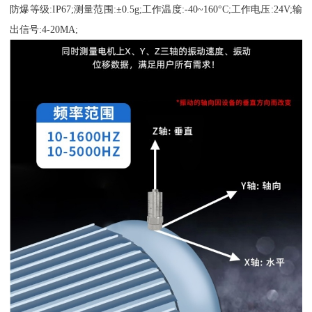
防爆等级:IP67;测量范围:±0.5g;工作温度:-40~160°C;工作电压:24V;输
出信号:4-20MA;