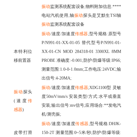
振动
监测系统配套设备
;物料附加信息:****
电站汽机使用,轴
振动
探头是艾默生
TSI轴
振动
监测系统配套设备
振动
/速度/加速度
传感器
;型号规格:原型号
P/N991-01-XX-01-05 替代型号P/N991-01-
本特利位
XX-01-CN MOD 284318-01 3300XL 8MM
移前置器
PROBE 准确度:-0.001;防护/防爆等级:IP66;
测量范围:1.0-0-1.0mm;工作电压:24VDC;输
出信号:4-20MA;
振动
/速度/加速度
传感器
;XDG1100型 灵敏
振动
探头
度50mV/mm/s 安装类型/方式:水平或垂直
(速度
传
安装;输出信号:mv信号;应用场合:**发电汽
感器
)
机/测壳振;
振动
/速度/加速度
传感器
;型号规格:DHJK-
皮带打滑
150-2T 测量范围:0~5米/秒;防护/防爆等级: