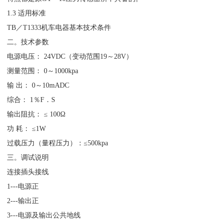
1.3 适用标准
TB／T1333机车电器基本技术条件
二。技术参数
电源电压： 24VDC（变动范围19～28V）
测量范围： 0～1000kpa
输 出： 0～10mADC
综合： 1％F．S
输出阻抗： ≤ 100Ω
功 耗： ≤1W
过载压力（量程压力）：≤500kpa
三。调试说明
连接插头接线
1---电源正
2---输出正
3---电源及输出公共地线