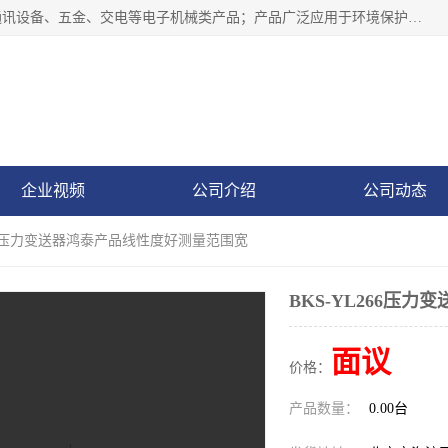
北京鸿泰顺达科技有限公司主要经营电子产品、机械设备、通讯设备、五金、交电等电子机械类产品；产品广泛应用于环境保护、石油化工、电力电子、冶金建筑、煤炭、农业、卫生防疫、教育科研等行业。并成功的与各地环境监测站、污水处理厂、卷烟厂、电厂、高校、科学院所、卫生防疫部门、煤矿、石化厂等用户建立了密切的合作关系。
企业视频
公司介绍
公司动态
L266压力变送器鸿泰产品线性度好测量范围宽
BKS-YL266压
面议
价格：
产品数量：
0.00台