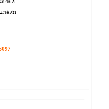
区清河街道
6,压力变送器
6097