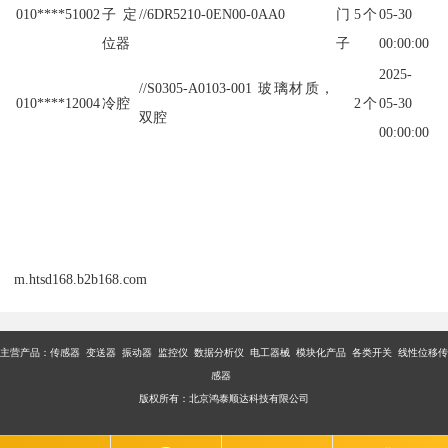
010****51002
子定
//6DR5210-0EN00-0AA0
门
5
个
05-30
位器
子
00:00:00
2025-
//S0305-A0103-001 玻璃材质，
010****12004
冷腔
2
个
05-30
双腔
00:00:00
m.htsd168.b2b168.com
主营产品：传感器 变送器 振动器 监控仪 数据分析仪 电工器械 模块化产品 各类开关 线性位移传
感器
版权所有：北京鸿泰顺达科技有限公司