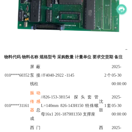
物料代码 物料名称 规格型号 采购数量 计量单位 要求交货期 备注
屏蔽
2025-
010****60352
泵接
//F4040-2922 -1145
2
个
05-30
线柱
00:00:00
振动
//826-153-3H154 探头套管
2025-
传感
沈
010****31161
L=140mm 826-143H150 特殊螺
1
套
05-30
器
总
鼓
母16x1 201-1879H1350 支撑座
00:00:00
成
西门
西
2025-