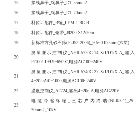
15
接线鼻子
_铜鼻子_DT-35mm2
16
接线鼻子
_铜鼻子_DT-70mm2
17
料位计配件
_B锤_LEM-T-8C-B
18
料位计配件
_钢带_J8200-S12/20m
19
新标准方孔砂石筛
(JGJ52-2006)_9.5~0.075mm(六层)
测量显示控制仪
_NHR-5720C-14-X/1/D1/X-A_输入
20
Pt100/-199.9~650℃;电源AC100~240V
测量显示控制仪
_NHR-5740C-27-X/1/D1/X-A_输入
21
4~20mA/0~1000;电源AC100~240V
22
温度控制仪
_AT724_输出4~20mA,电源AC220V
电缆冷缩终端
_三芯户内终端(NL0/3.1)_25-
23
50mm2_10kV