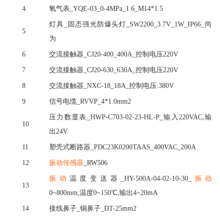
4
氧气表
_YQE-03_0-4MPa_1.6_M14*1.5
灯具
_固态强光防爆头灯_SW2200_3.7V_1W_IP66_尚
5
为
6
交流接触器
_CJ20-400_400A_控制电压220V
7
交流接触器
_CJ20-630_630A_控制电压220V
8
交流接触器
_NXC-18_18A_控制电压:380V
9
信号电缆
_RVVP_4*1.0mm2
压力数显表
_HWP-C703-02-23-HL-P_输入220VAC,输
10
出24V
11
塑壳式断路器
_PDC23K0200TAAS_400VAC_200A
12
振动传感器
_RW506
振动
温度变送器
_HY-500A-04-02-10-30_
振动
13
0~800mm,温度0~150℃,输出4~20mA
14
接线鼻子
_铜鼻子_DT-25mm2