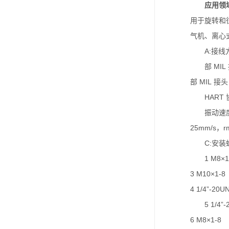
应用领
用于旋转和
气机、离心
A:接线
部 MIL
部 MIL 
HART
振动速度峰
25mm/s，rm
C:安装
1 M8×1
3 M10×1-8
4 1/4”-20U
5 1/4”
6 M8×1-8