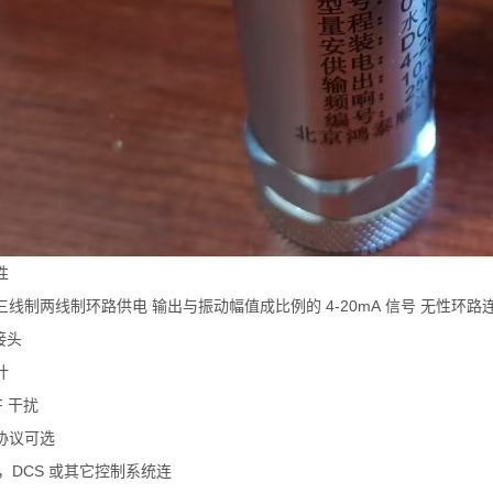
性
三线制两线制环路供电 输出与振动幅值成比例的 4-20mA 信号 无性环路
 接头
计
F 干扰
讯协议可选
C，DCS 或其它控制系统连