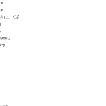
-8
-8
(请于工厂联系)
响
z
3500Hz
材质