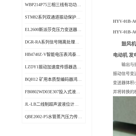
WBP214P75三相三线有功功率传感器鸿泰顺达产品稳定性好
特殊用处传感器
STM82系列双通道振动保护表鸿泰产品技术规格
特殊用途变送器
HYV-01
EL2600斯派莎克压力变送器技术规格
HYV-01
DGR-RA系列信号隔离处理器鸿泰产品技术规格
鼓风机
HB4740Z-V智能电压表鸿泰产品外形美观大方
电动机 发
输出与振
LZDY1振动加速度传感器选型资料
振动信号变
BQH12 矿用本质型编码器鸿泰产品实物展示
变送器体积
并将转换的
FB0802WD03E307投入式液位计鸿泰产品选型参数
JL-LB二线制超声波液位计鸿泰产品外形美观大方
QBE2002-P5水管蒸汽压力传感器西门子产品技术规格