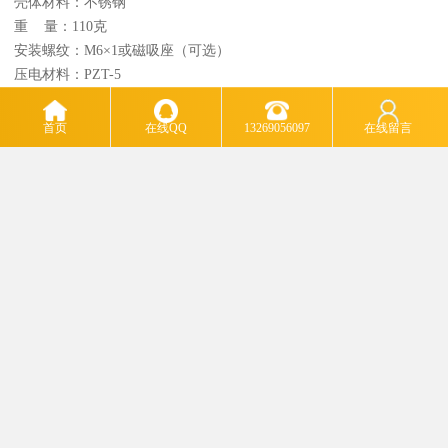
壳体材料：不锈钢
重 量：110克
安装螺纹：M6×1或磁吸座（可选）
压电材料：PZT-5
安装/接线
安装：先在被测点处开个M6安装孔，将变送器底部M6螺钉与安装孔
首页
在线QQ
13269056097
在线留言
连接拧紧即可（如不方便开孔可采用磁吸座安装）；
接线：红色—接4-20mA（正）；黑色—接4-20mA（负）。
m.htsd168.b2b168.com
主营产品：传感器 变送器 振动器 监控仪 数据分析仪 电工器械 模块化产品 各类开关 线性位移传
感器
版权所有：北京鸿泰顺达科技有限公司