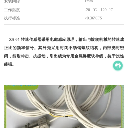
安装间隙
1mm
工作温度
-20゜C～120゜C
执行标准
<0.36%FS
ZS-04 转速传感器采用电磁感应原理，输出与旋转机械的转速成
正比的频率信号。其外壳采用封闭不锈钢螺纹结构，内部浇封密
闭，能耐冲击、抗振动，引出线为专用金属屏蔽软导线，抗干扰性
能强。