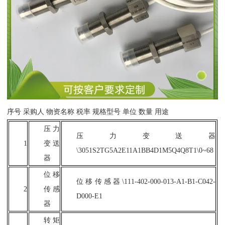
序号
采购人
物资名称
税率
规格型号
单位
数量
用途
压力
压力变送器
1
变送
\3051S2TG5A2E11A1BB4D1M5Q4Q8T1\0~68
器
位移
位移传感器
\111-402-000-013-A1-B1-C042-
2
传感
D000-E1
器
转矩