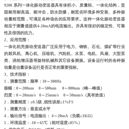
9200 系列一体化振动变送器具有体积小、质量轻、
一体化结构，坚
固耐用耐高温、耐冲击，防水防爆，耐恶劣环境多种安装、多种振
动量程范围，可满足各种场合的应用要求
。这种一体化振动变送器
相应于测量值提供4-20mA的电流输出。并具有很好的稳定性、可靠
性及很强的抗力。
2
、应用范围：
一体化机壳振动变送器广泛应用于电力、钢铁、石化、煤矿等行业
的
鼓风机、离心机、压缩机、汽轮机、
水泵、
电机、风扇、大型泵
类、涡轮增压器等
旋转机械和其它设备测振。设备运行时的各种振
动量是估量设备运行是否正常的重要指标。
3
、技术指标：
1
．测量范围：频率：10～300Hz
振幅：0～200um 0～500um 0～800um（峰—峰值）
烈度：0～20mm/s 0～25mm/s 0～50mm/s（真有效值）
2
．测量精度：±0.5级 ,线性误差≤1%FS
3．测量方法：垂直或水平
4．输出信号：电流输出： 4～20mA（负载≤1KΩ）
5．环境温度：-10～65
℃
（相对湿度≤85%）