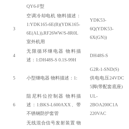
QY6-F型
空调冷却电机
物料描述：
YDK53-
1:YDK165-6E(B)(YDK165-
3
6Q(YDK53-
6E(AL)),RF26WW/S-8R0L
6X(GN))
室外机用
无限循环继电器
物料描
4
DH48S-S
述：
1:DH48S-S 0.1S-99H
G2R-1-SND(S)
5
小型继电器
物料描述：
1:
供电电压24VDC
5脚(带配套底座)
阻尼料位控制器
物料描
UL-
6
述：
1:BKS-L600AXX、带
2BOA200C1A
不锈钢防护套管
220VAC
无线混合信号发射装置
物