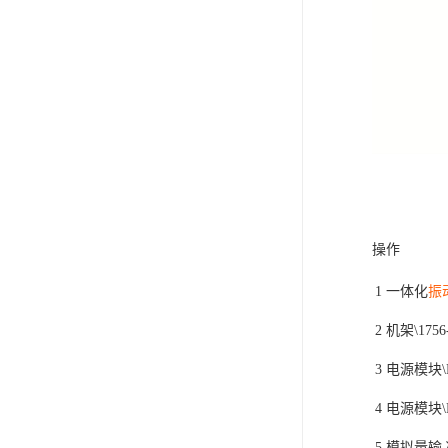
操作
1
一体化
振
2
机架\1756
3
电源模块\DR
4
电源模块\DR
5
模拟量输入卡