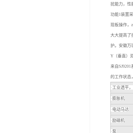
扰能力，性
功能1装置
现板操作，
大大提高了
护。安徽万
Y（垂直）
来自SJ9
的工作状态
·工业透平，
·膨胀机
·电动马达
·励磁机
·泵