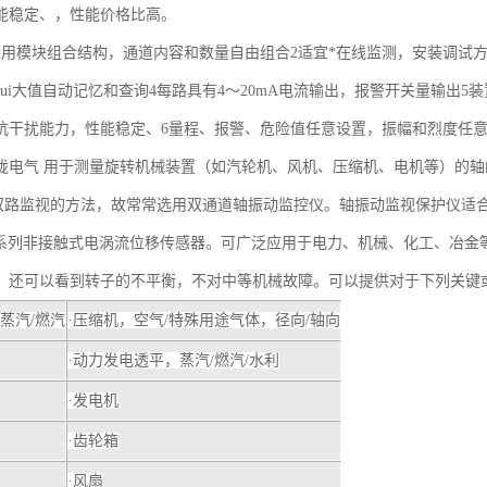
能稳定、，性能价格比高。
采用模块组合结构，通道内容和数量自由组合2适宜*在线监测，安装调试方
zui大值自动记忆和查询4每路具有4～20mA电流输出，报警开关量输出
抗干扰能力，性能稳定、6量程、报警、危险值任意设置，振幅和烈度任意
珑电气 用于测量旋转机械装置（如汽轮机、风机、压缩机、电机等）的轴
双路监视的方法，故常常选用双通道轴振动监控仪。轴振动监视保护仪适合
201系列非接触式电涡流位移传感器。可广泛应用于电力、机械、化工、冶
，还可以看到转子的不平衡，不对中等机械故障。可以提供对于下列关键
蒸汽/燃汽
·压缩机，空气/特殊用途气体，径向/轴向
·动力发电透平，蒸汽/燃汽/水利
·发电机
·齿轮箱
·风扇