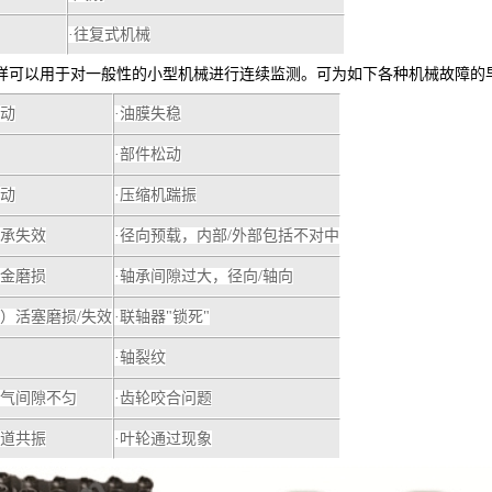
·往复式机械
样可以用于对一般性的小型机械进行连续监测。可为如下各种机械故障的
振动
·油膜失稳
·部件松动
松动
·压缩机踹振
轴承失效
·径向预载，内部/外部包括不对中
合金磨损
·轴承间隙过大，径向/轴向
气）活塞磨损/失效
·联轴器"锁死"
·轴裂纹
空气间隙不匀
·齿轮咬合问题
通道共振
·叶轮通过现象