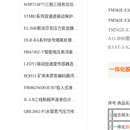
WBP214P75三相三线有功功率传感器鸿泰顺达产品稳定性好
特殊用处传感器
TM502E-
STM82系列双通道振动保护表鸿泰产品技术规格
特殊用途变送器
TM502E-
EL2600斯派莎克压力变送器技术规格
TM502E-E
A11-B90
DGR-RA系列信号隔离处理器鸿泰产品技术规格
B3 ST-3
HB4740Z-V智能电压表鸿泰产品外形美观大方
LZDY1振动加速度传感器选型资料
一体化
BQH12 矿用本质型编码器鸿泰产品实物展示
FB0802WD03E307投入式液位计鸿泰产品选型参数
JL-LB二线制超声波液位计鸿泰产品外形美观大方
序号
商品名
QBE2002-P5水管蒸汽压力传感器西门子产品技术规格
1
组合探头
2
一体化
振