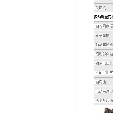
·鼓风机
振动测量同
·轴的同步
·转子摩擦
·轴承套筒
·滚动部件
·轴承巴氏
·平衡（阻
·轴弯曲
·电动马达
·透平叶片