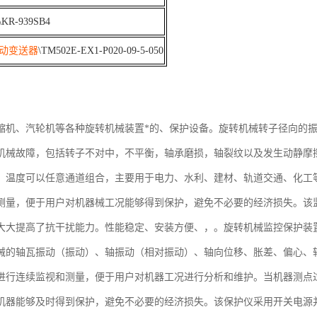
\KR-939SB4
动变送器
\TM502E-EX1-P020-09-5-050
缩机、汽轮机等各种旋转机械装置*的、保护设备。旋转机械转子径向的
机械故障，包括转子不对中，不平衡，轴承磨损，轴裂纹以及发生动静摩
、温度可以任意通道组合，主要用于电力、水利、建材、轨道交通、化工
测量，便于用户对机器械工况能够得到保护，避免不必要的经济损失。该
大大提高了抗干扰能力。性能稳定、安装方便、，。旋转机械监控保护装
械的轴瓦振动（振动）、轴振动（相对振动）、轴向位移、胀差、偏心、
进行连续监视和测量，便于用户对机器工况进行分析和维护。当机器测点
机器能够及时得到保护，避免不必要的经济损失。该保护仪采用开关电源