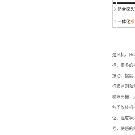
3
组合探头
4
一体化
振
是风机、压
标，很多的
振动、摆度
行续监测和
和隔离栅，
各类旋转机
位、温度等
号，使您的