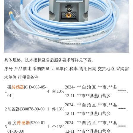
具体规格、技术指标及售后服务要求等详见下表。
序号 产品描述 采购数量 计量单位 税率 需用日期 交货地点 采购需
求单位 行项目备注
磁
传感器
|C D-065-05-
2024-
**自治区,**市,**县
1
4
台
13%
****
.
01||
12-11
**市**县燕山营乡
2024-
**自治区,**市,**县
2
前置器|330878-90-00||
1
件
13%
****
.
12-11
**市**县燕山营乡
速度
传感器
|9200-01-
2024-
**自治区,**市,**县
3
1
个
13%
****
.
01-10-00||
12-11
**市**县燕山营乡