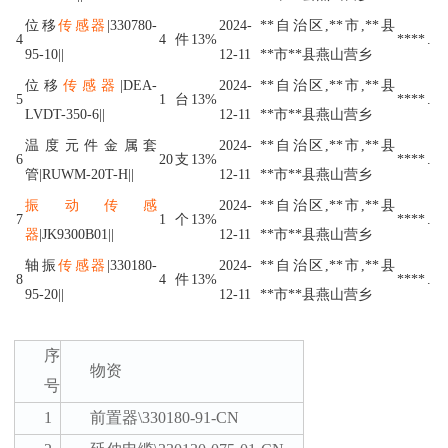
位移
传感器
|330780-
2024-
**自治区,**市,**县
4
4
件
13%
****
.
95-10||
12-11
**市**县燕山营乡
位移
传感器
|DEA-
2024-
**自治区,**市,**县
5
1
台
13%
****
.
LVDT-350-6||
12-11
**市**县燕山营乡
温度元件金属套
2024-
**自治区,**市,**县
6
20
支
13%
****
.
管|RUWM-20T-H||
12-11
**市**县燕山营乡
振动
传感
2024-
**自治区,**市,**县
7
1
个
13%
****
.
器
|JK9300B01||
12-11
**市**县燕山营乡
轴振
传感器
|330180-
2024-
**自治区,**市,**县
8
4
件
13%
****
.
95-20||
12-11
**市**县燕山营乡
序
物资
号
1
前置器
\330180-91-CN