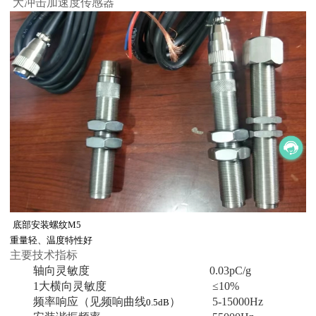
大冲击加速度传感器
底部安装螺
纹
M5
重量轻、温度特性好
主要技术指标
轴向灵敏度
0.03pC/g
1大横向灵敏度
≤10%
频率响应（见频响曲线
）
5-15000Hz
0.5dB