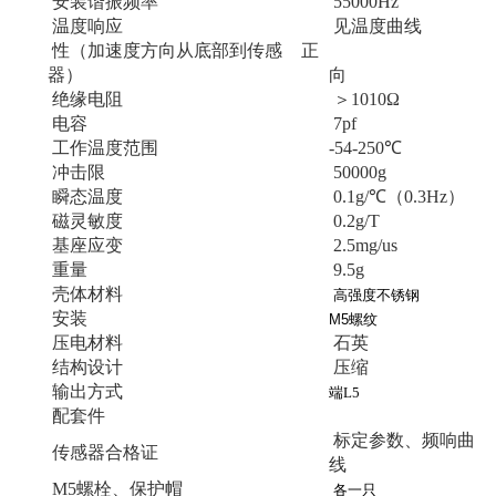
安装谐振频率
55000Hz
温度响应
见温度曲线
性（加速度方向从底部到传感
正
器）
向
绝缘电阻
＞1010Ω
电容
7pf
工作温度范围
-54-250℃
冲击限
50000g
瞬态温度
0.1g/℃
（0.3Hz）
磁灵敏度
0.2g/T
基座应变
2.5mg/us
重量
9.5g
壳体材料
高强度不锈钢
安装
M5
螺纹
压电材料
石英
结构设计
压缩
输出方式
端
L5
配套件
标定参数、频响曲
传感器合格证
线
M5螺栓、保护帽
各一只