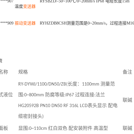
*
*
*
*
9
0
7
R
Y
S
B
Z
D
/
-
5
0
~
1
0
0
℃
/
0
~
2
0
m
m
/
s
I
P
6
8
电
缆
长
度
1
5
m
温
度
变送器
*
*
*
*
9
0
9
振动
变送器
R
Y
H
Z
D
B
8
C
S
H
测
量
范
围
是
0
~
2
0
m
m
/
s
，
过
程
连
接
M
1
资
名称
规格
备注
RY-DYWJ/1100/DN50/ZB(
长度：
1100mm
测量范
式液位
围
:0~800mm
防腐等级
:IP67
过程连接
:
法兰
联碱
HG20592B PN10 DN50 RF 316L LCD
表头显示 配电
缆密封接头
)
面板
显围
:0~110cm
红白双色 配安装附件 高温型
联碱