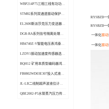
WBP214P75三相三线有功功率传感器鸿泰顺达产品稳定性好
特殊用处传感器
STM82系列双通道振动保护表鸿泰产品技术规格
特殊用途变送器
RYSBZ
EL2600斯派莎克压力变送器技术规格
RYSBZ
DGR-RA系列信号隔离处理器鸿泰产品技术规格
一
体
化
振动
HB4740Z-V智能电压表鸿泰产品外形美观大方
一
体
化
振动
LZDY1振动加速度传感器选型资料
BQH12 矿用本质型编码器鸿泰产品实物展示
FB0802WD03E307投入式液位计鸿泰产品选型参数
JL-LB二线制超声波液位计鸿泰产品外形美观大方
QBE2002-P5水管蒸汽压力传感器西门子产品技术规格