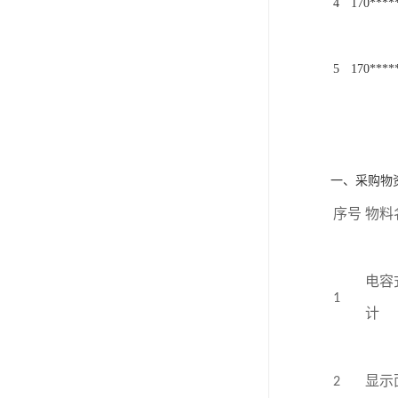
4
1
7
0
*
*
*
*
5
1
7
0
*
*
*
*
一、采购物
序号
物料
电容
1
计
2
显示