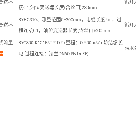
变送器
循环
接
G1,
油位变送器长度
(
含丝口
)230mm
RYHC310
、测量范围
0~300mm
，电缆长度
5m
，过
变送器
循环
程连接
G1
，油位变送器长度
(
含丝口
)400mm
式流量
RYC300-K1C1E3TP1DJ1(
量程：
0-500m3/h
防结垢长
污水
器
电 过程连接：法兰
DN50 PN16 RF)