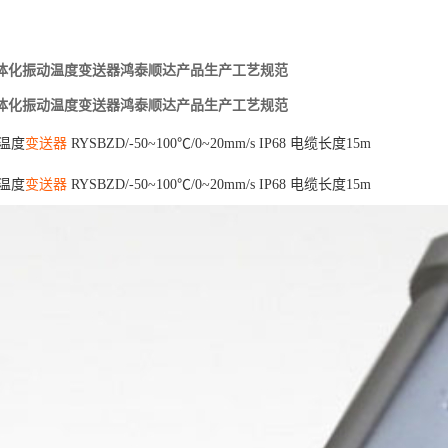
D一体化振动温度变送器鸿泰顺达产品生产工艺规范
D一体化振动温度变送器鸿泰顺达产品生产工艺规范
温
度
变送器
R
Y
S
B
Z
D
/
-
5
0
~
1
0
0
℃
/
0
~
2
0
m
m
/
s
I
P
6
8
电
缆
长
度
1
5
m
温
度
变送器
R
Y
S
B
Z
D
/
-
5
0
~
1
0
0
℃
/
0
~
2
0
m
m
/
s
I
P
6
8
电
缆
长
度
1
5
m