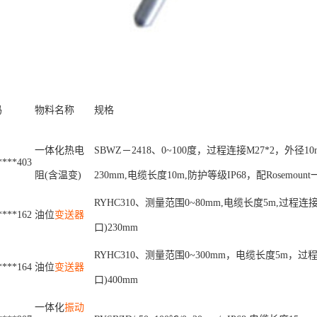
码
物
料
名
称
规
格
一
体
化
热
电
S
B
W
Z
－
2
4
1
8
、
0
~
1
0
0
度
，
过
程
连
接
M
2
7
*
2
，
外
径
1
0
*
*
*
*
4
0
3
阻
(
含
温
变
)
2
3
0
m
m
,
电
缆
长
度
1
0
m
,
防
护
等
级
I
P
6
8
，
配
R
o
s
e
m
o
u
n
t
R
Y
H
C
3
1
0
、
测
量
范
围
0
~
8
0
m
m
,
电
缆
长
度
5
m
,
过
程
连
*
*
*
*
1
6
2
油
位
变送器
口
)
2
3
0
m
m
R
Y
H
C
3
1
0
、
测
量
范
围
0
~
3
0
0
m
m
，
电
缆
长
度
5
m
，
过
*
*
*
*
1
6
4
油
位
变送器
口
)
4
0
0
m
m
一
体
化
振动