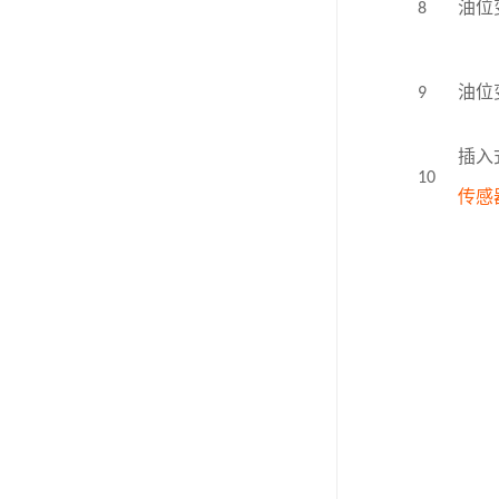
8
油位
9
油位
插入
10
传感