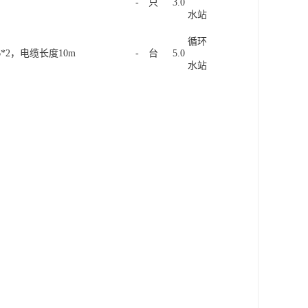
-
只
3
.
0
水
站
循
环
6
*
2
，
电
缆
长
度
1
0
m
-
台
5
.
0
水
站