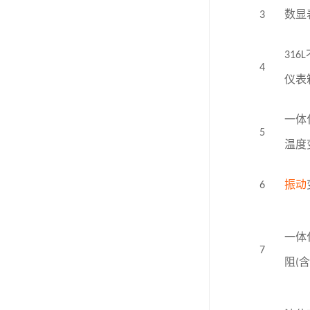
3
数显
316L
4
仪表
一体
5
温度
6
振动
一体
7
阻
(
含