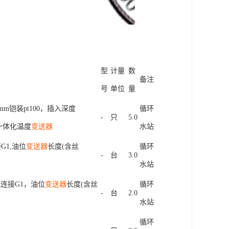
型
计
量
数
备
注
号
单
位
量
m
m
铠
装
p
t
1
0
0
，
插
入
深
度
循
环
-
只
5
.
0
一
体
化
温
度
变送器
水
站
接
G
1
,
油
位
变送器
长
度
(
含
丝
循
环
-
台
3
.
0
水
站
程
连
接
G
1
，
油
位
变送器
长
度
(
含
丝
循
环
-
台
2
.
0
水
站
循
环