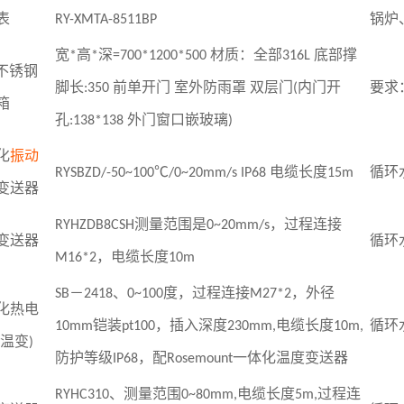
表
RY-XMTA-8511BP
锅炉
宽
*
高
*
深
=700*1200*500
材质：全部
316L
底部撑
不锈钢
脚长
:350
前单开门 室外防雨罩 双层门
(
内门开
要求
箱
孔
:138*138
外门窗口嵌玻璃
)
化
振动
RYSBZD/-50~100℃/0~20mm/s IP68
电缆长度
15m
循环
变送器
RYHZDB8CSH
测量范围是
0~20mm/s
，过程连接
变送器
循环
M16*2
，电缆长度
10m
SB
－
2418
、
0~100
度，过程连接
M27*2
，外径
化热电
10mm
铠装
pt100
，插入深度
230mm,
电缆长度
10m,
循环
温变
)
防护等级
IP68
，配
Rosemount
一体化温度变送器
RYHC310
、测量范围
0~80mm,
电缆长度
5m,
过程连