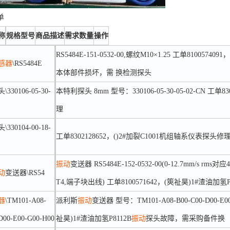
单
称
规格型号
商品描述
需求数量
操作
RS5484E-151-0532-00,螺纹M10×1.25 工单810057
感器
\RS5484E
本体部件损坏，需 换检测探头
30106-05-30-
本特利探头 8mm 型号：330106-05-30-05-02-CN 工单
理
30104-00-18-
工单8302128652，()2#加裂C1001机组轴系仪表探头修
振动
变送器 RS5484E-152-0532-00(0-12.7mm/s rms
动
变送器\RS54
T4,端子块出线) 工单8100571642，(筴祉昊)1#渣油加氢P
器
\TM101-A08-
派利斯
振动
变送器 型号：TM101-A08-B00-C00-D00-E00-
D00-E00-G00-H00
祉昊)1#渣油加氢P8112B
振动
探头故障，需采购备件换