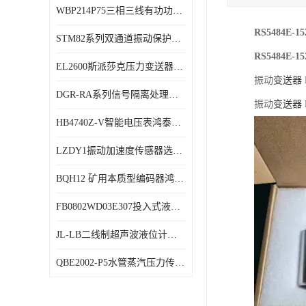
WBP214P75三相三线有功功率传感器鸿泰顺达产品稳定性好
特殊用处传感器
RS5484E
STM82系列双通道振动保护表鸿泰产品技术规格
特殊用途变送器
RS5484E
EL2600斯派莎克压力变送器技术规格
振动
变送器 R
DGR-RA系列信号隔离处理器鸿泰产品技术规格
振动
变送器 R
HB4740Z-V智能电压表鸿泰产品外形美观大方
LZDY1振动加速度传感器选型资料
BQH12 矿用本质型编码器鸿泰产品实物展示
FB0802WD03E307投入式液位计鸿泰产品选型参数
JL-LB二线制超声波液位计鸿泰产品外形美观大方
QBE2002-P5水管蒸汽压力传感器西门子产品技术规格