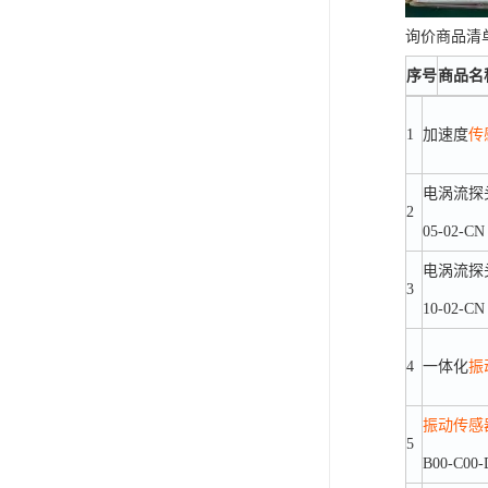
询价商品清
序号
商品名
1
加速度
传
电涡流探头\3
2
05-02-CN
电涡流探头\3
3
10-02-CN
4
一体化
振
振动
传感
5
B00-C00-