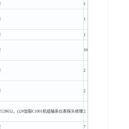
理
1
理
1
理
1
理
10
理
2
理
2
302128652，()2#加裂C1001机组轴系仪表探头修理
2
理
7