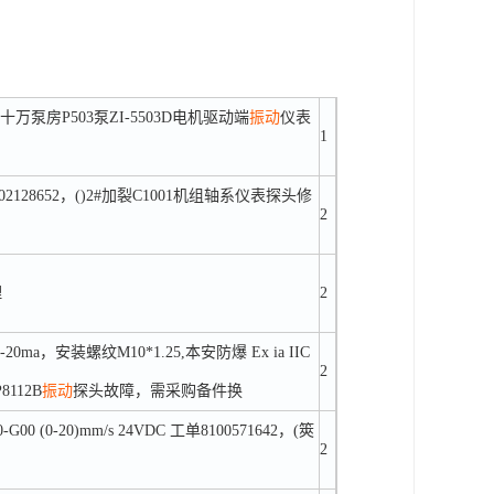
4091，十万泵房P503泵ZI-5503D电机驱动端
振动
仪表
1
8302128652，()2#加裂C1001机组轴系仪表探头修
2
理
2
对应4-20ma，安装螺纹M10*1.25,本安防爆 Ex ia IIC
2
8112B
振动
探头故障，需采购备件换
G00 (0-20)mm/s 24VDC 工单8100571642，(筴
2