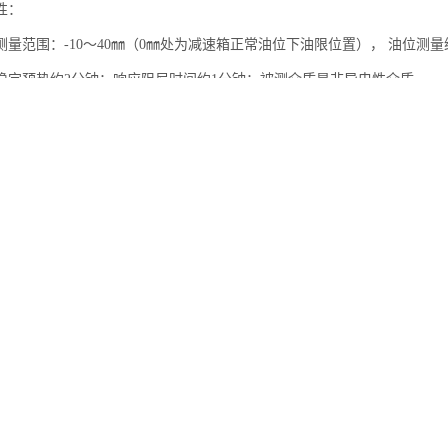
性：
量范围：-10～40㎜（0㎜处为减速箱正常油位下油限位置）， 油位测量综
稳定预热约2分钟；响应阻尼时间约1分钟；被测介质是非导电性介质。
名称 规格 单位
传感器
DG1300-GE-A-2-1.6/GZ|1.6Mpa|DC24
支
CQ-1-H
个
仪
HZD-W/L|0-20mm/s|AC220V|壁挂
台
器
LWF-100-A1 4-mA|100|24V
个
XS-001
个
传感器
GJC4(C) Exdib I Mb|0-4%|DC9-24|车
台
器
RAYCI2B10L|0-100℃|DC24V
个