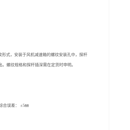
外螺纹形式，安装于风机减速箱的螺纹安装孔中，探杆
出。螺纹规格和探杆插深需在定货时申明。
合误差： ±5㎜