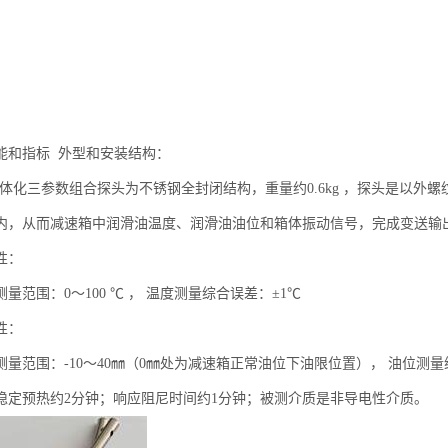
能和指标 外型和安装结构：
3型一体化三参数组合探头为不锈钢全封闭结构，重量约0.6kg ，探头是以
内，从而减速箱中润滑油温度、润滑油油位和箱体振动信号，完成变送输
性：
量范围：0～100 ℃ ， 温度测量综合误差：±1℃
性：
量范围：-10～40㎜（0㎜处为减速箱正常油位下油限位置）， 油位测量综
稳定预热约2分钟；响应阻尼时间约1分钟；被测介质是非导电性介质。