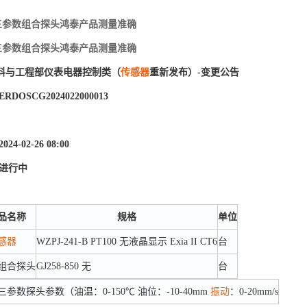
850三参数组合探头鸿泰产品测量准确
850三参数组合探头鸿泰产品测量准确
料与工程部仪表电器控制类（
传感器
重新发布）-变更公告
DOSCG2024022000013
4-02-26 08:00
 进行中
品名称
规格
单位
感器
WZPJ-241-B PT100 无液晶显示 Exia II CT6
台
组合探头
GJ258-850 无
台
三参数探头参数（油温：0-150℃ 油位：-10-40mm
振动
：0-20mm/s