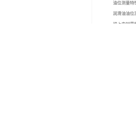
油位测量特
润滑油油位测
初上电时需
序号 采购品
1
防爆压力
2
传感器
3
振动
监测
4
位移
传感
5
传感器
6
矿用甲烷
7
温度
传感
8
矿用张力