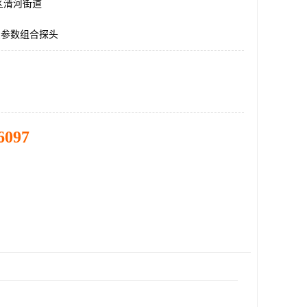
区清河街道
0,三参数组合探头
6097