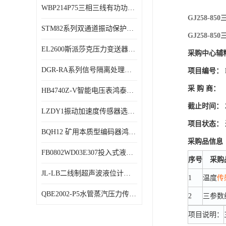
WBP214P75三相三线有功功率传感器鸿泰顺达产品稳定性好
特殊用处传感器
GJ258-
STM82系列双通道振动保护表鸿泰产品技术规格
特殊用途变送器
GJ258-
EL2600斯派莎克压力变送器技术规格
采购中心辅
DGR-RA系列信号隔离处理器鸿泰产品技术规格
项目编号： ER
采 购 商：
HB4740Z-V智能电压表鸿泰产品外形美观大方
截止时间： 202
LZDY1振动加速度传感器选型资料
项目状态：
BQH12 矿用本质型编码器鸿泰产品实物展示
采购品信息
FB0802WD03E307投入式液位计鸿泰产品选型参数
序号
采购
JL-LB二线制超声波液位计鸿泰产品外形美观大方
1
温度
传
QBE2002-P5水管蒸汽压力传感器西门子产品技术规格
2
三参数
项目说明：