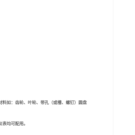
材料如：齿轮、叶轮、带孔（或槽、螺钉）圆盘
仪表均可配用。