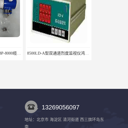
8500LD-A型双通道烈度监视仪鸿泰产品性价比好
CIJ-13400,CIJ13400,CIJ19900,CIJ-19200,CIJI3500Y转速传感器
13269056097
地址：北京市 海淀区 清河街道 西三旗环岛东
南