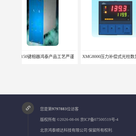
XMG8000压力补偿式光柱数显表 XMG82666优选北京鸿泰顺达科技
您是第
9797883
位访客
版权所有 ©2026-08-06
京ICP备07500519号-4
北京鸿泰顺达科技有限公司
保留所有权利.