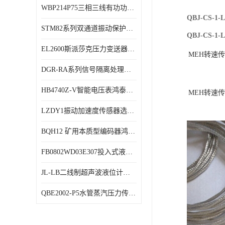
WBP214P75三相三线有功功率传感器鸿泰顺达产品稳定性好
特殊用处传感器
QBJ-CS-
STM82系列双通道振动保护表鸿泰产品技术规格
特殊用途变送器
QBJ-CS-
EL2600斯派莎克压力变送器技术规格
M
E
H
转
速
传
DGR-RA系列信号隔离处理器鸿泰产品技术规格
HB4740Z-V智能电压表鸿泰产品外形美观大方
M
E
H
转
速
传
LZDY1振动加速度传感器选型资料
BQH12 矿用本质型编码器鸿泰产品实物展示
FB0802WD03E307投入式液位计鸿泰产品选型参数
JL-LB二线制超声波液位计鸿泰产品外形美观大方
QBE2002-P5水管蒸汽压力传感器西门子产品技术规格