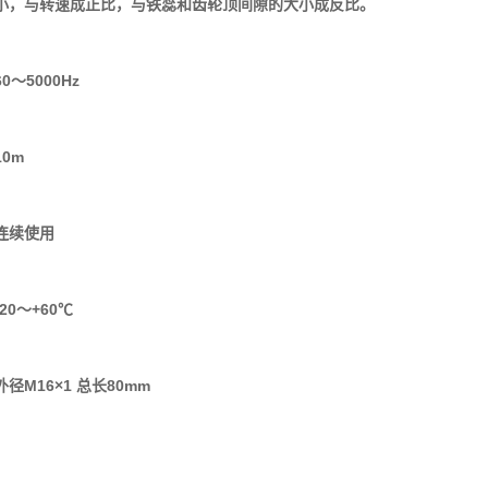
小，与转速成正比，与铁蕊和齿轮顶间隙的大小成反比。
～5000Hz
0m
连续使用
20～+60℃
径M16×1 总长80mm