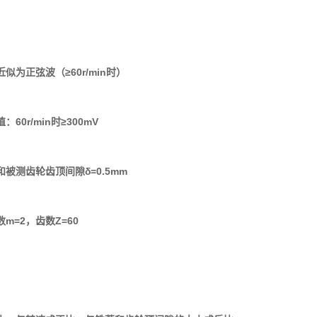
似为正弦波（≥60r/min时）
60r/min时≥300mV
被测齿轮齿顶间隙δ=0.5mm
m=2，齿数Z=60