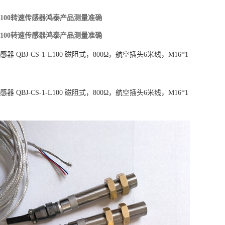
1-L100转速传感器鸿泰产品测量准确
1-L100转速传感器鸿泰产品测量准确
感
器
Q
B
J
-
C
S
-
1
-
L
1
0
0
磁
阻
式
，
8
0
0
Ω
，
航
空
插
头
6
米
线
，
M
1
6
*
1
感
器
Q
B
J
-
C
S
-
1
-
L
1
0
0
磁
阻
式
，
8
0
0
Ω
，
航
空
插
头
6
米
线
，
M
1
6
*
1