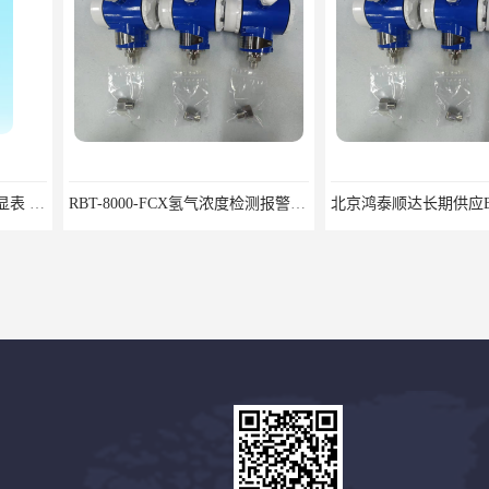
RBT-8000-FCX氢气浓度检测报警器北京地区供应商
北京鸿泰顺达长期供应BP-8000缆式液位计，0-5米现场显示；BP-8000缆式液位计，0-5米现场显示询价电话