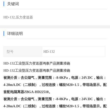
关键词
HD-132,压力变送器
详细说明
型号
HD-132
HD-132工业型压力变送器鸿泰产品测量准确
HD-132工业型压力变送器鸿泰产品测量准确
被
测
介
质
：
含
尘
烟
气
，
测
量
范
围
：
-
8
-
0
K
P
a
，
电
源
：
2
4
V
.
D
C
，
输
出
：
4
-
2
0
m
A
.
D
C
（
二
线
制
）
，
过
程
连
接
：
螺
纹
M
2
0
×
1
.
5
，
带
现
场
显
示
。
配
套
配
电
隔
离
器
Z
B
G
A
-
H
D
2
2
5
1
0
。
被
测
介
质
：
含
尘
烟
气
，
测
量
范
围
：
-
8
-
0
K
P
a
，
电
源
：
2
4
V
.
D
C
，
输
出
：
4
-
2
0
m
A
.
D
C
（
二
线
制
）
，
过
程
连
接
：
螺
纹
M
2
0
×
1
.
5
，
带
现
场
显
示
。
配