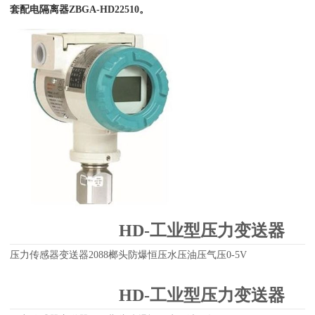
套
配
电
隔
离
器
Z
B
G
A
-
H
D
2
2
5
1
0
。
HD-工业型压力变送器
压力传感器变送器2088榔头防爆恒压水压油压气压0-5V
HD-工业型压力变送器