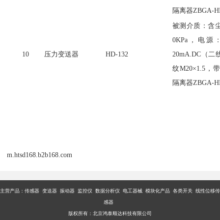
隔离器ZBGA-HD
被测介质：含
0KPa，电源：
10
压力变送器
HD-132
20mA.DC
纹M20×1.
隔离器ZBGA-HD
m.htsd168.b2b168.com
主营产品：传感器 变送器 振动器 监控仪 数据分析仪 电工器械 模块化产品 各类开关 线性位移传
感器
版权所有：北京鸿泰顺达科技有限公司