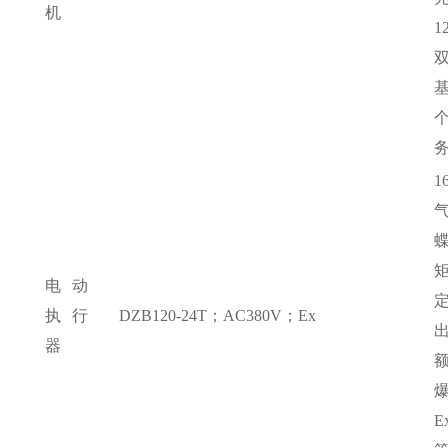
机
1
务
1
矩
电动
执行
DZB120-24T；AC380V；Ex
出
器
E