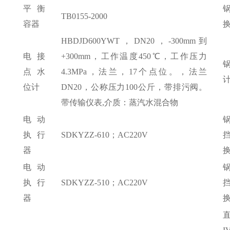
平衡
TB0155-2000
容器
HBDJD600YWT，DN20，-300mm到
电接
+300mm，工作温度450℃，工作压力
点水
4.3MPa，法兰，17个点位。，法兰
位计
DN20，公称压力100公斤，带排污阀。
带传输仪表,介质：蒸汽水混合物
电动
执行
SDKYZZ-610；AC220V
器
电动
执行
SDKYZZ-510；AC220V
器