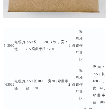
板
炼
坯
电缆拖
0950长：1330,14节，宽：
5
3060
1
条
钢
作
链
255,弯曲半径：200
厂
业
区
应为：
板
0950,长
炼
坯
电缆拖
0950,长1805，宽200,弯曲半
1805，
46
3055
2
条
钢
作
链
径：370
宽370,
厂
业
弯曲半
区
径：200