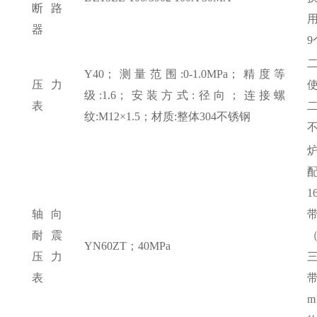
断路
器
9
Y40；测量范围:0-1.0MPa；精度等
压力
级:1.6；安装方式:径向；连接螺
表
纹:M12×1.5；材质:整体304不锈钢
1
轴向
耐震
YN60ZT；40MPa
压力
表
m