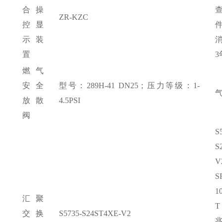
合操
ZR-KZC
控显
示装
置
3
燃气
安全
型号：
289H-41 DN25；压力等级：1-
放散
4.5PSI
阀
S
S
1
汇聚
T
交换
S5735-S24ST4XE-V2