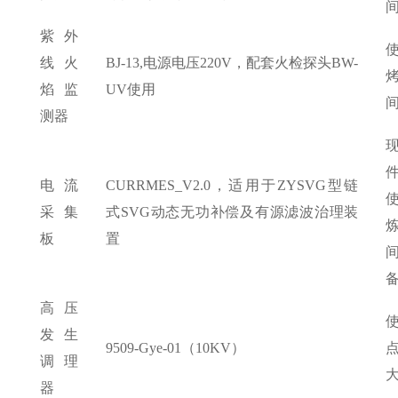
紫外
线火
BJ-13,电源电压220V，配套火检探头BW-
焰监
UV使用
测器
电流
CURRMES_V2.0，适用于ZYSVG型链
采集
式SVG动态无功补偿及有源滤波治理装
板
置
高压
发生
9509-Gye-01（10KV）
调理
器