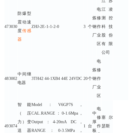
江苏
电
江凌
防爆型
炼
修
测控
震动速
47
3030
ZHJ-2E-1-1-2-0
3
个
钢
作
科技
度
传感
厂
业
股份
器
区
有限
公司
电
炼
修
中间继
48
3002
3TH42 44-1XB4 44E 24VDC
20
个
钢
作
电器
厂
业
区
智能
Model：V6GP7S，
电
（压
CAL.RANGE：0-1.6Mpa，
中
修
塞尔
力）变
Output：4-20mA DC，
厚
49
3074
1
台
作
瑟斯
送器
RANGE：0-3.5MPa，
板