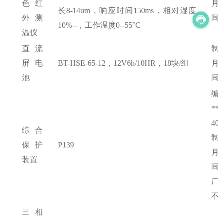
色红
长8-14um，响应时间150ms，相对湿度
外测
间
10%--，工作温度0--55°C
温仪
直流
屏电
BT-HSE-65-12，12V6h/10HR，18块/组
池
间
*
4
综合
保护
P139
装置
间
三相