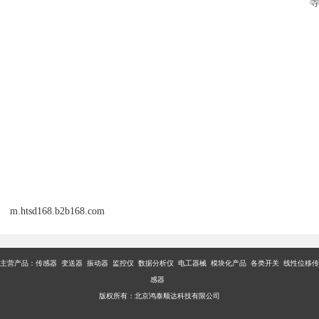
等
m.htsd168.b2b168.com
主营产品：传感器 变送器 振动器 监控仪 数据分析仪 电工器械 模块化产品 各类开关 线性位移传
感器
版权所有：北京鸿泰顺达科技有限公司