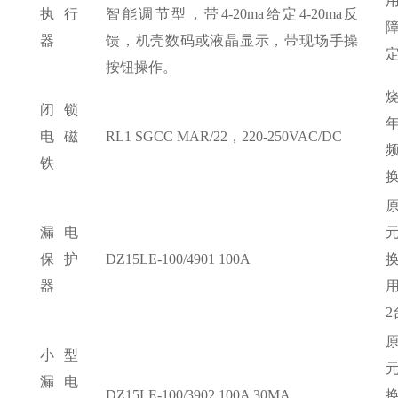
执行
智能调节型，带4-20ma给定4-20ma反
器
馈，机壳数码或液晶显示，带现场手操
按钮操作。
闭锁
电磁
RL1 SGCC MAR/22，220-250VAC/DC
铁
漏电
保护
DZ15LE-100/4901 100A
器
2
小型
漏电
DZ15LE-100/3902 100A 30MA