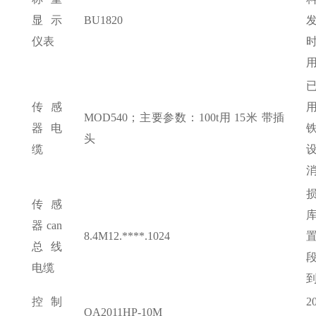
显示
BU1820
仪表
传感
MOD540；主要参数：100t用 15米 带插
器电
头
缆
传感
器
can
8.4M12.****.1024
总线
电缆
控制
OA2011HP-10M