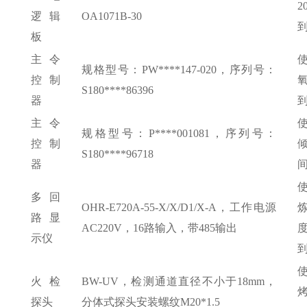
逻辑
OA1071B-30
板
主令
规格型号：
PW****147-020，序列号：
控制
S180****86396
器
主令
规格型号：
P****001081，序列号：
控制
S180****96718
器
多回
OHR-E720A-55-X/X/D1/X-A，工作电源
路显
AC220V，16路输入，带485输出
示仪
火检
BW-UV，检测通道直径不小于18mm，
探头
分体式探头安装螺纹M20*1.5