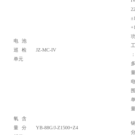
I
±
+
功
电池
巡检
JZ-MC-IV
：
单元
量
围
量
氧含
量分
YB-88G/J-Z1500+Z4