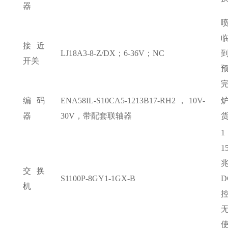
器
接近
LJ18A3-8-Z/DX；6-36V；NC
开关
编码
ENA58IL-S10CA5-1213B17-RH2，10V-
器
30V，带配套联轴器
1
兆
交换
S1100P-8GY1-1GX-B
D
机