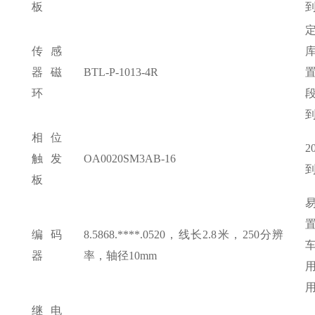
板
传感
器磁
BTL-P-1013-4R
环
相位
触发
OA0020SM3AB-16
板
编码
8.5868.****.0520，线长2.8米，250分辨
器
率，轴径10mm
继电