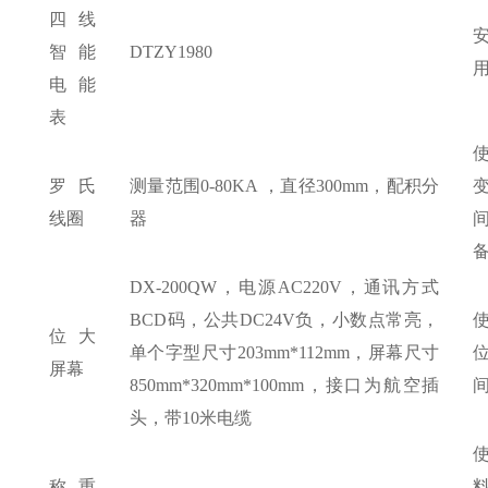
四线
智能
DTZY1980
电能
表
罗氏
测量范围
0-80KA ，直径300mm，配积分
线圈
器
DX-200QW，电源AC220V，通讯方式
BCD码，公共DC24V负，小数点常亮，
位大
单个字型尺寸203mm*112mm，屏幕尺寸
屏幕
850mm*320mm*100mm，接口为航空插
头，带10米电缆
称重