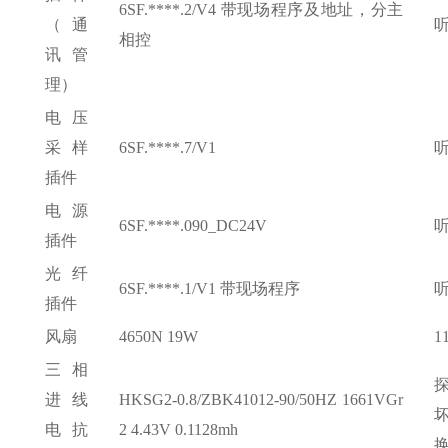
6SF.****.2/V4 带现场程序及地址，分主
（通
相控
讯管
理）
电压
采样
6SF.****.7/V1
插件
电源
6SF.****.090_DC24V
插件
光纤
6SF.****.1/V1 带现场程序
插件
风扇
4650N 19W
1
三相
进线
HKSG2-0.8/ZBK41012-90/50HZ 1661VGr
电抗
2 4.43V 0.1128mh