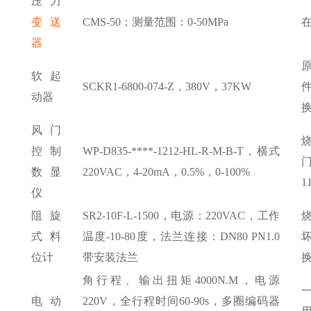
压力
变送
CMS-50；测量范围：0-50MPa
器
软起
SCKR1-6800-074-Z，380V，37KW
动器
风门
控制
WP-D835-****-1212-HL-R-M-B-T，横式
数显
220VAC，4-20mA，0.5%，0-100%
1
仪
阻旋
SR2-10F-L-1500，电源：220VAC，工作
式料
温度-10-80度，法兰连接：DN80 PN1.0
位计
带安装法兰
角行程、输出扭矩
4000N.M，电源
电动
220V，全行程时间60-90s，多圈编码器