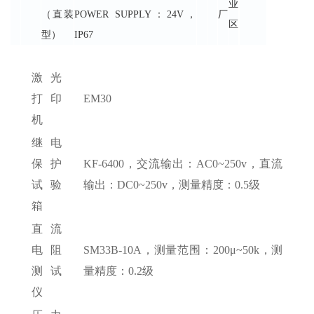
业
（直装
POWER SUPPLY：24V，
厂
区
型）
IP67
激光
打印
EM30
机
继电
保护
KF-6400，交流输出：AC0~250v，直流
试验
输出：DC0~250v，测量精度：0.5级
箱
直流
电阻
SM33B-10A，测量范围：200μ~50k，测
测试
量精度：0.2级
仪