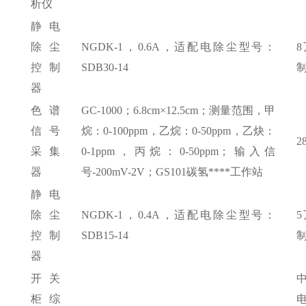
析仪
静电
除尘
NGDK-1，0.6A，适配电除尘型号：
控制
SDB30-14
器
色谱
GC-1000；6.8cm×12.5cm；测量范围，甲
信号
烷：0-100ppm，乙烷：0-50ppm，乙炔：
2
采集
0-1ppm，丙烷：0-50ppm；输入信
器
号-200mV-2V；GS101碳氢****工作站
静电
除尘
NGDK-1，0.4A，适配电除尘型号：
控制
SDB15-14
器
开关
柜综