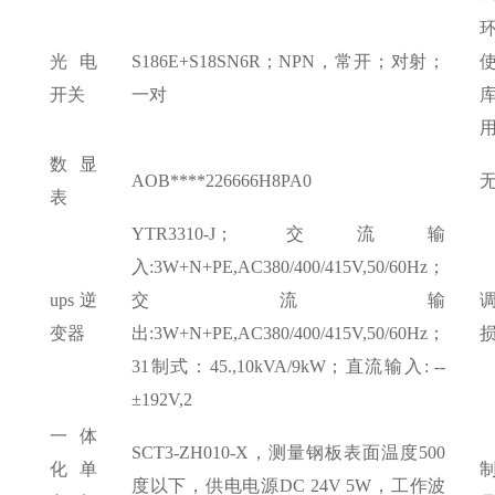
光电
S186E+S18SN6R；NPN，常开；对射；
开关
一对
数显
AOB****226666H8PA0
表
YTR3310-J；交流输
入:3W+N+PE,AC380/400/415V,50/60Hz；
ups逆
交流输
变器
出:3W+N+PE,AC380/400/415V,50/60Hz；
31制式：45.,10kVA/9kW；直流输入: --
±192V,2
一体
SCT3-ZH010-X，测量钢板表面温度500
化单
度以下，供电电源DC 24V 5W，工作波