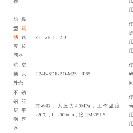
器
防爆
型
震
动
速
ZHJ-2E-1-1-2-0
度传
感器
航空
插头
H24B-SDR-BO-M25，IP65
外壳
不锈
钢双
FP-64B，大压力4.0MPa，工作温度
层平
220℃，L=2000mm，接口M30*1.5
衡容
器