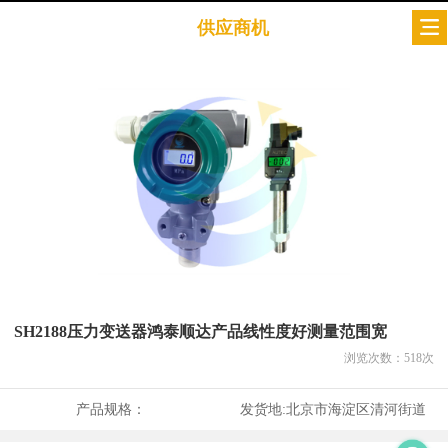
供应商机
SH2188压力变送器鸿泰顺达产品线性度好测量范围宽
浏览次数：
518
次
产品规格：
发货地:
北京市海淀区清河街道