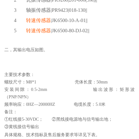
3
轴振传感器
|PR9423|018-130||
4
转速传感器
|JK6500-10-A-01||
5
转速传感器
|JK6500-80-DJ-02||
二，其输出电压如图。
主要技术参数：
螺纹尺寸：M8*1 壳体长度：50mm
安装间隙：0.5-2mm 输出波形：矩形波
（PNP/NPN）
频率响应：0HZ—20000HZ 电缆长度：5.0米
备注：
①红线接5-30VDC； ②黑线接电源地与信号输出地；
③黄线接信号输出
具体规格、技术指标及售后服务要求等详见下表。