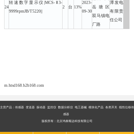
转速数字显示仪|MCS-Ⅱ3-
2023-
潭发电
24
2
台
13%
岳塘区
9999rpmJB/T5220||
09-30
有限责
双马镇电
任公司
厂路
m.htsd168.b2b168.com
主营产品：传感器 变送器 振动器 监控仪 数据分析仪 电工器械 模块化产品 各类开关 线性位移传
感器
版权所有：北京鸿泰顺达科技有限公司