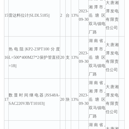
大唐湘
湘潭市,
2023-
潭发电
15
雷达料位计|SLDL5185||
2
台
13%
岳塘区
09-30
有限责
双马镇电
任公司
厂路
湖南省,
大唐湘
热电阻|KP2-23PT100分度
湘潭市,
2023-
潭发电
16
L=500*400M27*2保护管直径
20
支
13%
岳塘区
09-30
有限责
=18||
双马镇电
任公司
厂路
湖南省,
大唐湘
湘潭市,
数显时间继电器|JSS48A-
2023-
潭发电
17
20
块
13%
岳塘区
SAC220VJB/T10103||
09-30
有限责
双马镇电
任公司
厂路
湖南省,
大唐湘