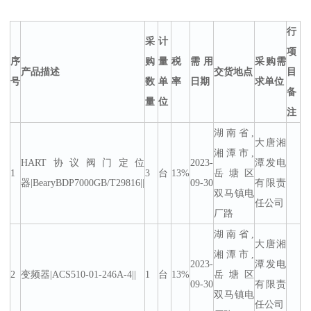
行
采
计
项
序
购
量
税
需用
采购需
产品描述
交货地点
目
号
数
单
率
日期
求单位
备
量
位
注
湖南省,
大唐湘
湘潭市,
HART协议阀门定位
2023-
潭发电
1
3
台
13%
岳塘区
器|BearyBDP7000GB/T29816||
09-30
有限责
双马镇电
任公司
厂路
湖南省,
大唐湘
湘潭市,
2023-
潭发电
2
变频器|ACS510-01-246A-4||
1
台
13%
岳塘区
09-30
有限责
双马镇电
任公司