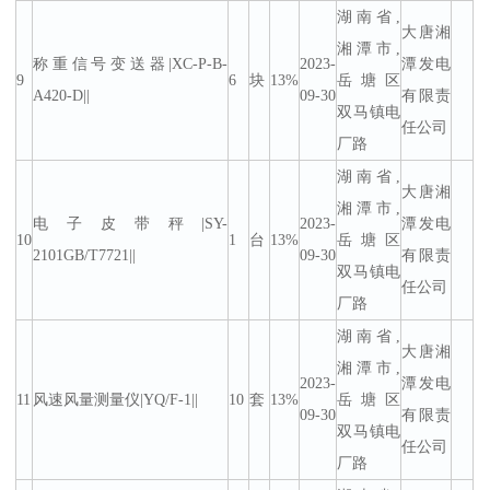
湖南省,
大唐湘
湘潭市,
称重信号变送器|XC-P-B-
2023-
潭发电
9
6
块
13%
岳塘区
A420-D||
09-30
有限责
双马镇电
任公司
厂路
湖南省,
大唐湘
湘潭市,
电子皮带秤|SY-
2023-
潭发电
10
1
台
13%
岳塘区
2101GB/T7721||
09-30
有限责
双马镇电
任公司
厂路
湖南省,
大唐湘
湘潭市,
2023-
潭发电
11
风速风量测量仪|YQ/F-1||
10
套
13%
岳塘区
09-30
有限责
双马镇电
任公司
厂路