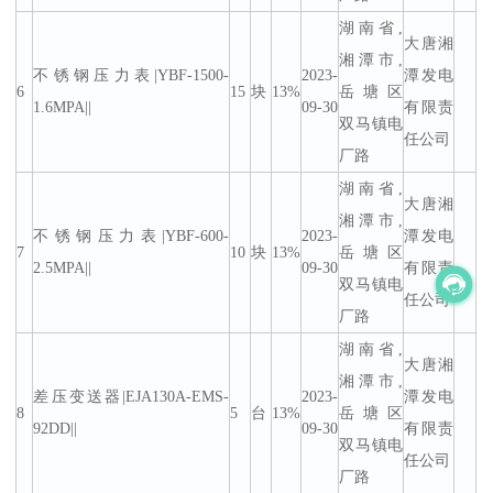
湖南省,
大唐湘
湘潭市,
不锈钢压力表|YBF-1500-
2023-
潭发电
6
15
块
13%
岳塘区
1.6MPA||
09-30
有限责
双马镇电
任公司
厂路
湖南省,
大唐湘
湘潭市,
不锈钢压力表|YBF-600-
2023-
潭发电
7
10
块
13%
岳塘区
2.5MPA||
09-30
有限责
双马镇电
任公司
厂路
湖南省,
大唐湘
湘潭市,
差压变送器|EJA130A-EMS-
2023-
潭发电
8
5
台
13%
岳塘区
92DD||
09-30
有限责
双马镇电
任公司
厂路