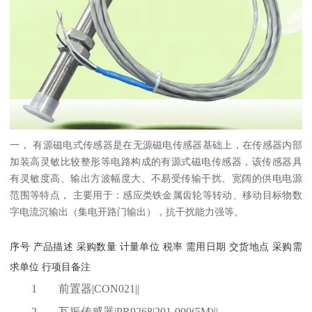
一， 有源磁电式传感器是在无源磁电传感器基础上，在传感器内部
加装高灵敏比较整形等电路构成的有源式磁电传感器，该传感器具
有灵敏度高、输出方波幅度大、不易受传输干扰、宽阔的供电电源
范围等特点， 主要用于：感应类铁金属齿轮等转动、移动目标物数
字电流沉输出（集电开路门输出），抗干扰能力强等。
序号
产品描述
采购数量
计量单位
税率
需用日期
交货地点
采购需
求单位
行项目备注
1
前置器
|CON021||
2
瓦振传感器
|PR9268|201-000(5M)||