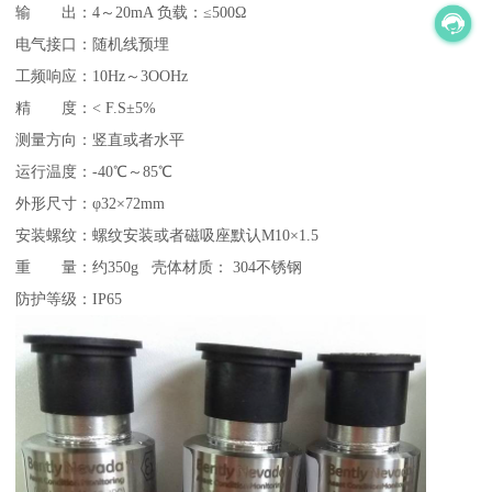
输 出：4～20mA 负载：≤500Ω
电气接口：随机线预埋
工频响应：10Hz～3OOHz
精 度：< F.S±5%
测量方向：竖直或者水平
运行温度：-40℃～85℃
外形尺寸：φ32×72mm
安装螺纹：螺纹安装或者磁吸座默认M10×1.5
重 量：约350g 壳体材质： 304不锈钢
防护等级：IP65