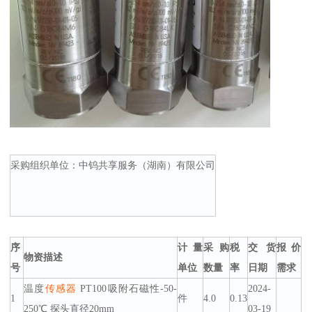
采购组织单位：中钨共享服务（湖南）有限公司
序
计量
采购
税
交货
报价
物资描述
号
单位
数量
率
日期
需求
温度
传感器
PT100吸附石磁性-50-
2024-
1
件
4.0
0.13
250℃ 探头直径20mm
03-19