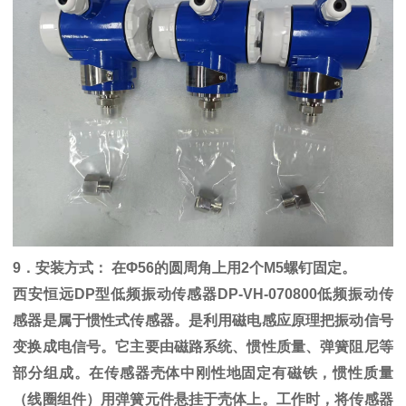
9．安装方式： 在Φ56的圆周角上用2个M5螺钉固定。
西安恒远DP型低频振动传感器DP-VH-070800低频振动传
感器是属于惯性式传感器。是利用磁电感应原理把振动信号
变换成电信号。它主要由磁路系统、惯性质量、弹簧阻尼等
部分组成。在传感器壳体中刚性地固定有磁铁，惯性质量
（线圈组件）用弹簧元件悬挂于壳体上。工作时，将传感器