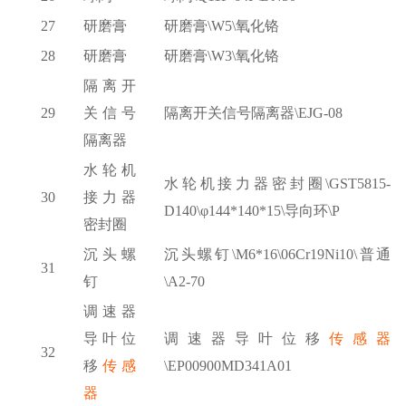
27
研磨膏
研磨膏
\W5\氧化铬
28
研磨膏
研磨膏
\W3\氧化铬
隔离开
29
关信号
隔离开关信号隔离器
\EJG-08
隔离器
水轮机
水轮机接力器密封圈
\GST5815-
30
接力器
D140\φ144*140*15\导向环\P
密封圈
沉头螺
沉头螺钉
\M6*16\06Cr19Ni10\普通
31
钉
\A2-70
调速器
导叶位
调速器导叶位移
传感器
32
移
传感
\EP00900MD341A01
器