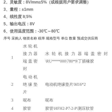
2、灵敏度：8V/mm±5%（或根据用户要求调整）
3、量程：±1mm
4、线性度 lt;5%
5、输出电压：8V
6、使用温度范围：-30℃～80℃
序号
采购人
物资名称
税率
规格型号
单位
数量
预成交供应商
水轮机
接力器
水轮机接力器端盖密封
1
端盖密
\RU****000\780*9\丁腈橡胶
封
电动机
2
绝缘垫
电动机绝缘垫片
\M16*2
片
3
呢布
呢布
4
胶管
胶管
\HFH2-P7-2-P\测压软管