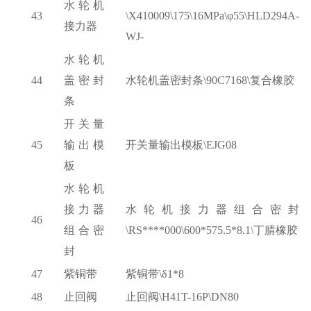
水轮机
43
\X410009\175\16MPa\φ55\HLD294A-
接力器
WJ-
水轮机
44
盖密封
水轮机盖密封条
\90C7168\复合橡胶
条
开关量
45
输出模
开关量输出模板
\EJG08
板
水轮机
接力器
水轮机接力器组合密封
46
组合密
\RS****000\600*575.5*8.1\丁腈橡胶
封
47
紫铜带
紫铜带
\δ1*8
48
止回阀
止回阀
\H41T-16P\DN80