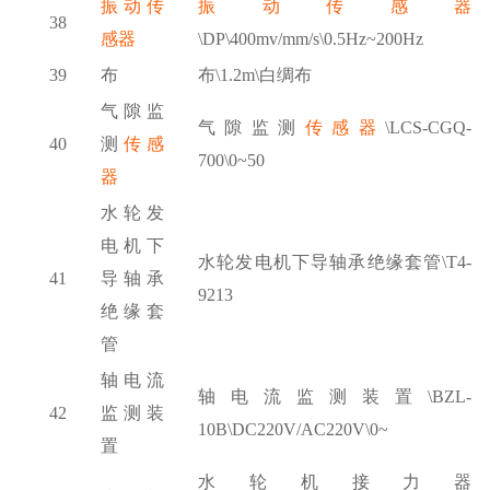
振动传
振动传感器
38
感器
\DP\400mv/mm/s\0.5Hz~200Hz
39
布
布
\1.2m\白绸布
气隙监
气隙监测
传感器
\LCS-CGQ-
40
测
传感
700\0~50
器
水轮发
电机下
水轮发电机下导轴承绝缘套管
\T4-
41
导轴承
9213
绝缘套
管
轴电流
轴电流监测装置
\BZL-
42
监测装
10B\DC220V/AC220V\0~
置
水轮机接力器