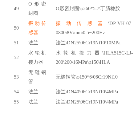
O形密
49
O形密封圈\φ260*5.7\丁腈橡胶
封圈
振动传
振动传感器
\DP-VH-07-
50
感器
0800\8V/mm\0.5~200Hz
51
法兰
法兰
\DN25\06Cr19Ni10\10MPa
水轮机
水轮机接力器
\HLA515C-LJ-
52
接力器
200\200\16MPa\φ150\HLA
无缝钢
53
无缝钢管
\φ150*6\06Cr19Ni10
管
54
法兰
法兰
\DN40\06Cr19Ni10\4MPa
55
法兰
法兰
\DN25\06Cr19Ni10\4MPa