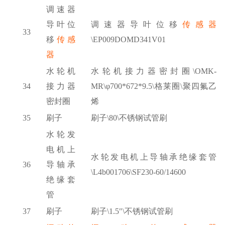
调速器
导叶位
调速器导叶位移
传感器
33
移
传感
\EP009DOMD341V01
器
水轮机
水轮机接力器密封圈
\OMK-
34
接力器
MR\φ700*672*9.5\格莱圈\聚四氟乙
密封圈
烯
35
刷子
刷子
\80\不锈钢试管刷
水轮发
电机上
水轮发电机上导轴承绝缘套管
36
导轴承
\L4b001706\SF230-60/14600
绝缘套
管
37
刷子
刷子
\1.5″\不锈钢试管刷