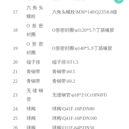
六角头
17
六角头螺栓
\M36*140\Q235\8.8级
螺栓
O形密
18
O形密封圈\φ1120*5.7\丁腈橡胶
封圈
O形密
19
O形密封圈\φ140*5.3\丁腈橡胶
封圈
20
端子排
端子排
\ST1.5
21
青铜带
青铜带
\δ0.5
22
青铜带
青铜带
\δ0.2
无缝钢
23
无缝钢管
\φ18*2\1Cr18Ni9Ti
管
24
球阀
球阀
\Q41F-16P\DN80
25
球阀
球阀
\Q41F-16P\DN100
26
球阀
球阀
\Q11F-64P\DN50