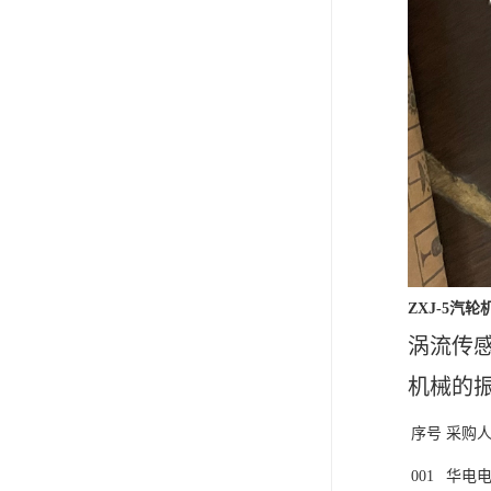
ZXJ-5
汽轮
涡流传
机械的
序号
采购
001
华电电