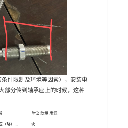
装条件限制及环境等因素），安装电
大部分传到轴承座上的时候，这种
号
单位
数量
用途
（略）...
块