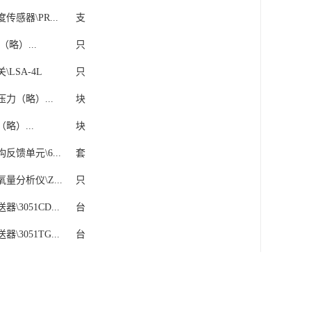
传感器\PR...
支
（略）...
只
\LSA-4L
只
力（略）...
块
略）...
块
反馈单元\6...
套
量分析仪\Z...
只
\3051CD...
台
\3051TG...
台
REK2-...
支
量测量装置氧...
只