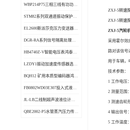
WBP214P75三相三线有功功率传感器鸿泰顺达产品稳定性好
特殊用处传感器
ZXJ-5转
STM82系列双通道振动保护表鸿泰产品技术规格
特殊用途变送器
ZXJ-5转
EL2600斯派莎克压力变送器技术规格
ZXJ-5
汽轮
DGR-RA系列信号隔离处理器鸿泰产品技术规格
采用霍尔效
路对该信号
HB4740Z-V智能电压表鸿泰产品外形美观大方
用于车辆，
LZDY1振动加速度传感器选型资料
技术参数：
BQH12 矿用本质型编码器鸿泰产品实物展示
1 工作电压：
FB0802WD03E307投入式液位计鸿泰产品选型参数
2 测量范围：
JL-LB二线制超声波液位计鸿泰产品外形美观大方
3 测速齿轮
QBE2002-P5水管蒸汽压力传感器西门子产品技术规格
4 输出信
5 工作温度：-