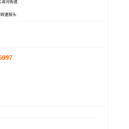
区清河街道
-1,转速探头
6097