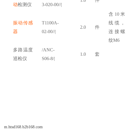
1.0
件
动
检测仪
3-020-00//|
含10米
振动传感
T1100A-
线缆，
2.0
件
器
02-00//|
连接螺
纹M6
多路温度
/ANC-
1.0
套
巡检仪
S06-8/|
m.htsd168.b2b168.com