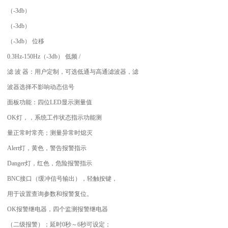
（-3db）
（-3db）
（-3db） 位移
0.3Hz-150Hz（-3db） 低频 /
滤 波 器：用户定制，可选低通与高通滤波器，滤
波器选择不影响动态信号
面板功能：四位LED显示测量值
OK灯，，系统工作状态指示功能测
量正常时常亮；测量异常时熄灭
Alert灯，黄色，警告报警指示
Danger灯，红色，危险报警指示
BNC接口（缓冲信号输出），轻触按键，
用于设置查询参数和报警复位。
OK报警继电器，四个监测报警继电器
（二级报警）；延时0秒～6秒可设定；