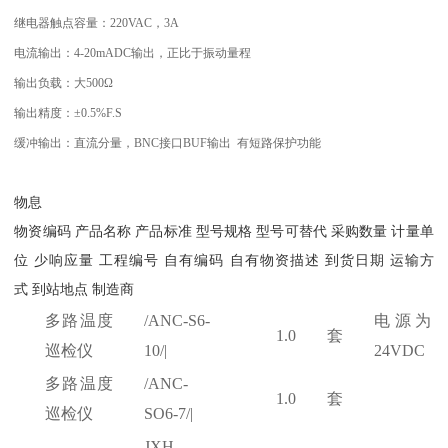
继电器触点容量：220VAC，3A
电流输出：4-20mADC输出，正比于振动量程
输出负载：大500Ω
输出精度：±0.5%F.S
缓冲输出：直流分量，BNC接口BUF输出 有短路保护功能
物息
物资编码
产品名称 产品标准 型号规格 型号可替代 采购数量 计量单
位 少响应量 工程编号 自有编码 自有物资描述 到货日期 运输方
式 到站地点 制造商
多路温度
/ANC-S6-
电源为
1.0
套
巡检仪
10/|
24VDC
多路温度
/ANC-
1.0
套
巡检仪
SO6-7/|
JXH-