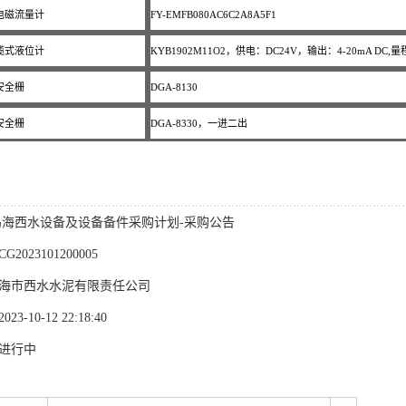
电磁流量计
FY-EMFB080AC6C2A8A5F1
缆式液位计
KYB1902M11O2，供电：DC24V，输出：4-20mA DC,量
安全栅
DGA-8130
安全栅
DGA-8330，一进二出
乌海西水设备及设备备件采购计划-采购公告
2023101200005
乌海市西水水泥有限责任公司
3-10-12 22:18:40
 进行中