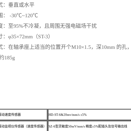
式：垂直或水平
围：
-30
℃
~120
℃
度：至
95%
不冷凝，且周围无强电磁场干扰
寸：φ
35
×
72mm
（
ST-3
）
式：在轴承座上适当的位置开个
M10
×
1.5
，深
10mm
的孔
约
185g
振动速度传感器
HD-ST-6&20mv/mm/s ±5%
振动监视仪传感器（速度传感器）
SZ-6型灵敏度50mV/mm/s 精度±5%配插头及信号输出线