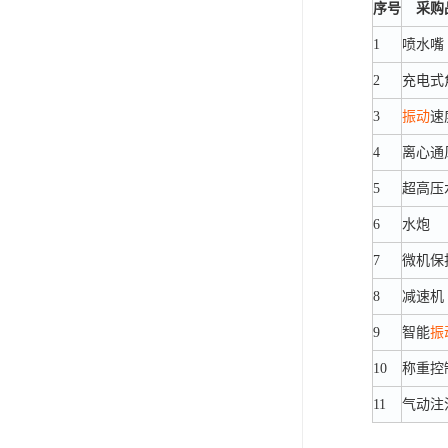
序号
采购
1
喷水嘴
2
充电式
3
振动
速
4
离心通
5
超高压
6
水炮
7
微机保
8
减速机
9
智能
振
10
称重控
11
气动注