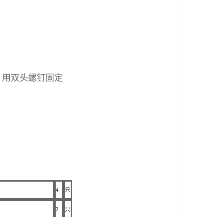
，用双头螺钉固定
4
只
2
只