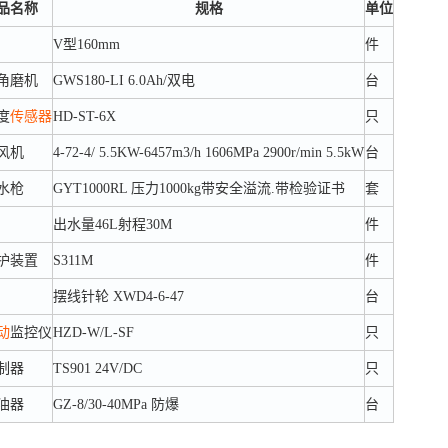
品名称
规格
单位
V型160mm
件
角磨机
GWS180-LI 6.0Ah/双电
台
度
传感器
HD-ST-6X
只
风机
4-72-4/ 5.5KW-6457m3/h 1606MPa 2900r/min 5.5kW
台
水枪
GYT1000RL 压力1000kg带安全溢流.带检验证书
套
出水量46L射程30M
件
护装置
S311M
件
摆线针轮 XWD4-6-47
台
动
监控仪
HZD-W/L-SF
只
制器
TS901 24V/DC
只
油器
GZ-8/30-40MPa 防爆
台