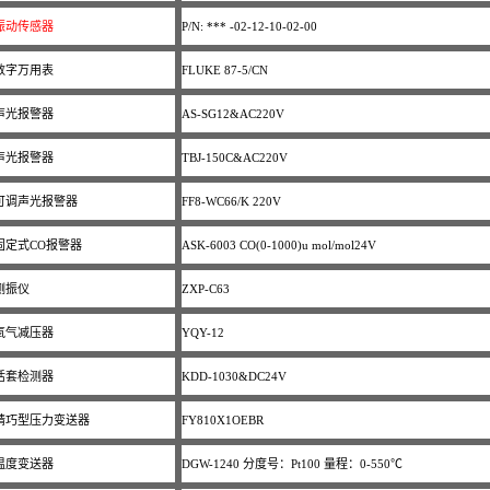
振动传感器
P/N: *** -02-12-10-02-00
数字万用表
FLUKE 87-5/CN
声光报警器
AS-SG12&AC220V
声光报警器
TBJ-150C&AC220V
可调声光报警器
FF8-WC66/K 220V
固定式CO报警器
ASK-6003 CO(0-1000)u mol/mol24V
测振仪
ZXP-C63
氧气减压器
YQY-12
活套检测器
KDD-1030&DC24V
精巧型压力变送器
FY810X1OEBR
温度变送器
DGW-1240 分度号：Pt100 量程：0-550℃