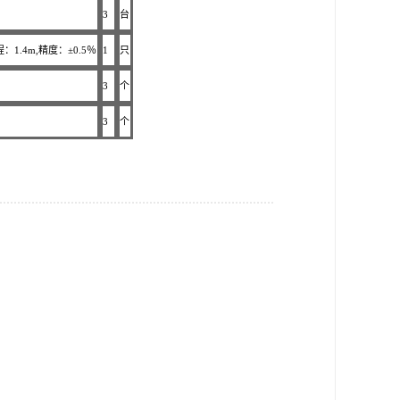
3
台
程：1.4m,精度：±0.5％
1
只
3
个
3
个