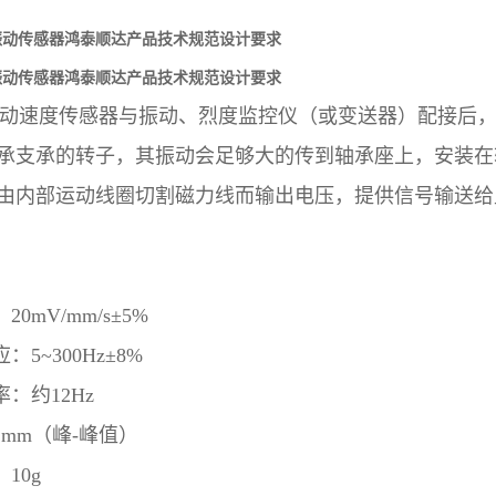
6X振动传感器鸿泰顺达产品技术规范设计要求
6X振动传感器鸿泰顺达产品技术规范设计要求
动速度传感器与振动、烈度监控仪（或变送器）配接后
承支承的转子，其振动会足够大的传到轴承座上，安装在
由内部运动线圈切割磁力线而输出电压，提供信号输送给
：
20mV/mm/s
±
5%
应：
5~300Hz
±
8%
率：约
12Hz
2mm
（峰
-
峰值）
：
10g