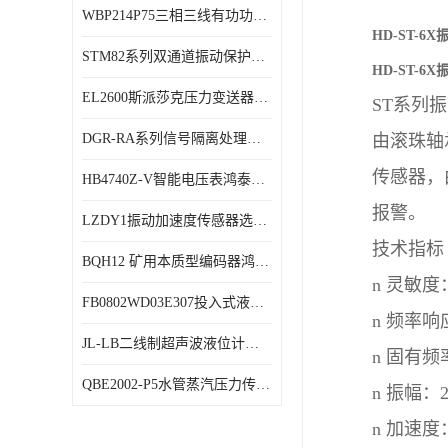
WBP214P75三相三线有功功率传感器鸿泰顺达产品稳定性好
特殊用处传感器
HD-ST-
STM82系列双通道振动保护表鸿泰产品技术规格
特殊用途变送器
HD-ST-
EL2600斯派莎克压力变送器技术规格
ST
系列振
DGR-RA系列信号隔离处理器鸿泰产品技术规格
由滚珠轴
传感器，
HB4740Z-V智能电压表鸿泰产品外形美观大方
报警。
LZDY1振动加速度传感器选型资料
技术指标
BQH12 矿用本质型编码器鸿泰产品实物展示
n
灵敏度
FB0802WD03E307投入式液位计鸿泰产品选型参数
n
频率响
JL-LB二线制超声波液位计鸿泰产品外形美观大方
n
固有频
QBE2002-P5水管蒸汽压力传感器西门子产品技术规格
n
振幅：
n
加速度