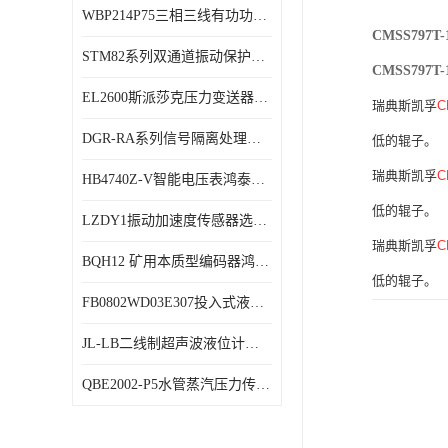
WBP214P75三相三线有功功率传感器鸿泰顺达产品稳定性好
特殊用处传感器
CMSS79
STM82系列双通道振动保护表鸿泰产品技术规格
特殊用途变送器
CMSS79
EL2600斯派莎克压力变送器技术规格
瑞典斯凯孚
C
DGR-RA系列信号隔离处理器鸿泰产品技术规格
低的辊子。
瑞典斯凯孚
C
HB4740Z-V智能电压表鸿泰产品外形美观大方
低的辊子。
LZDY1振动加速度传感器选型资料
瑞典斯凯孚
C
BQH12 矿用本质型编码器鸿泰产品实物展示
低的辊子。
FB0802WD03E307投入式液位计鸿泰产品选型参数
JL-LB二线制超声波液位计鸿泰产品外形美观大方
QBE2002-P5水管蒸汽压力传感器西门子产品技术规格