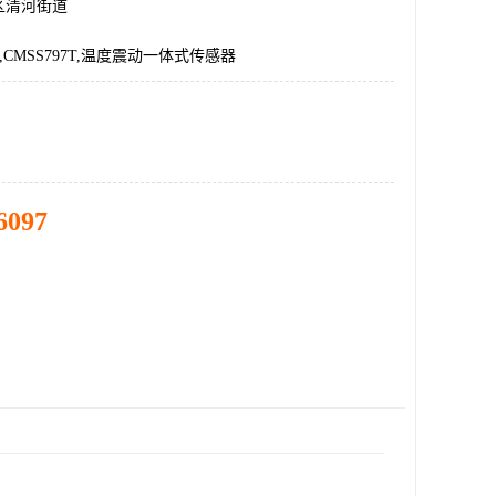
区清河街道
-1,CMSS797T,温度震动一体式传感器
6097