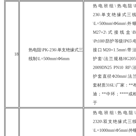
热电班组
\热电阻\P
236\单支绝缘式三
\L=500mm\Φ6mm\外
M27×2\式接线盒\
\Pt100\防护等级IP65
热电阻
\PK-236\单支绝缘式三
接口M20×1.5mm\带
18
线制\L=500mm\Φ6mm
护套\法兰规格HG2059
2009DN25 PN10 RF
护套直径Φ20mm\法
套材质316L\厂家：**
迪；**中环；****或
于
热电班组
\热电阻\P
2320\双支绝缘式三
\L=1000mm\Φ5mm\