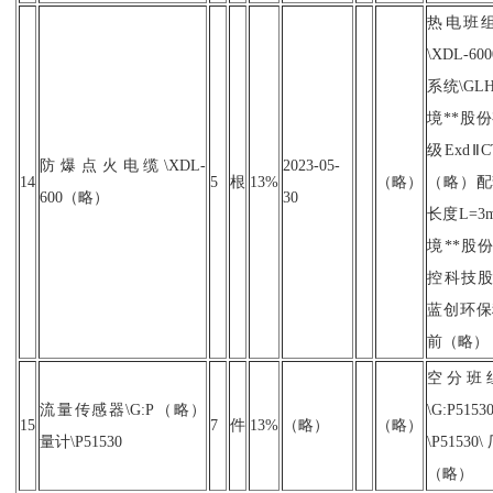
热电班
\XDL-6
系统\GLH
境**股
级ExdⅡC
防爆点火电缆\XDL-
2023-05-
14
5
根
13%
（略）
（略）配
600（略）
30
长度L=3
境**股
控科技股
蓝创环保
前（略）
空分班
流量传感器\G:P（略）
\G:P5
15
7
件
13%
（略）
（略）
量计\P51530
\P515
（略）