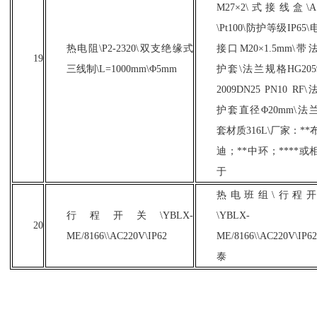
M27×2\式接线盒\
\Pt100\防护等级IP65
热电阻
\P2-2320\双支绝缘式
接口M20×1.5mm\带
19
三线制\L=1000mm\Φ5mm
护套\法兰规格HG2059
2009DN25 PN10 RF
护套直径Φ20mm\法
套材质316L\厂家：**
迪；**中环；****或
于
热电班组
\行程
行程开关
\YBLX-
\YBLX-
20
ME/8166\\AC220V\IP62
ME/8166\\AC220V\IP6
泰