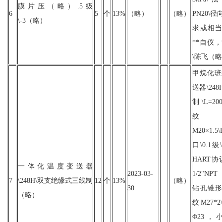
膜片压（略）.5级
6
5
个
13%
（略）
（略）
PN20\
\-3（略）
求或相
**自仪，
\陈飞（
甲烷化班
送器\24
制\L=20
纹
M20×1.5\
口\0.1级\
HART
一体化温度变送器
2023-03-
1/2"N
7
\248H\双支绝缘式三线制
12
个
13%
（略）
30
钻孔锥
（略）
纹M27*
Φ23，