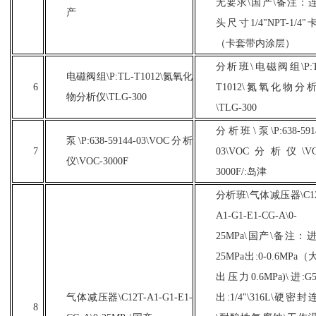
无要求\国产\备注：
产
头尺寸1/4"NPT-1/4"
（卡套带内涂层）
分析班
\电磁阀组\P:T
电磁阀组
\P:TL-T1012\氮氧化
6
T1012\氮氧化物分
物分析仪\TLG-300
\TLG-300
分析班
\泵\P:638-591
泵
\P:638-59144-03\VOC分析
7
03\VOC分析仪\VO
仪\VOC-3000F
3000F/:岛津
分析班
\气体减压器\C12
A1-G1-E1-CG-A\0-
25MPa\国产\备注：进:
25MPa出:0-0.6MPa
出压力0.6MPa)\进:G5
气体减压器
\C12T-A1-G1-E1-
出:1/4"\316L\硬密封
8