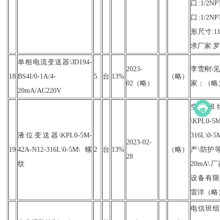
口:1/2N
口:1/2
形尺寸:11
求厂家:
单相电流变送器\JD194-
2023-
李雪刚\见
18
BS4I/0-1A/4-
5
台
13%
（略）
02（略）
家：（略
20mA/AC220V
空分班
\KPL0-5M
液位变送器\KPL0-5M-
316L\0-
2023-02-
19
42A-N12-316L\0-5M\螺
2
台
13%
（略）
产\防护等
28
纹
20mA\
设备有限
雷洋（略
电信班组