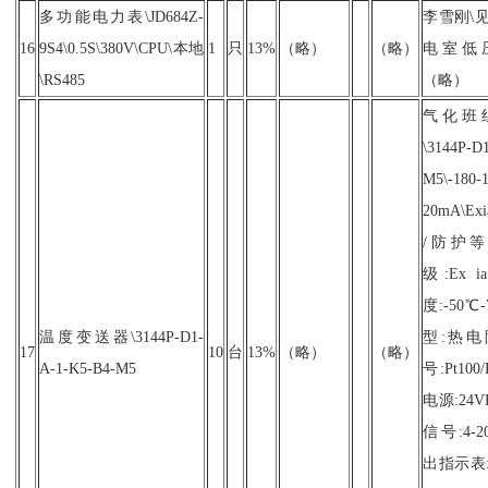
多功能电力表\JD684Z-
李雪刚\
16
9S4\0.5S\380V\CPU\本地
1
只
13%
（略）
（略）
电室低
\RS485
（略）
气化班
\3144P-D
M5\-1
20mA\Ex
/防护等级
级:Ex i
度:-50
温度变送器\3144P-D1-
型:热电
17
10
台
13%
（略）
（略）
A-1-K5-B4-M5
号:Pt100
电源:24
信号:4-2
出指示表: