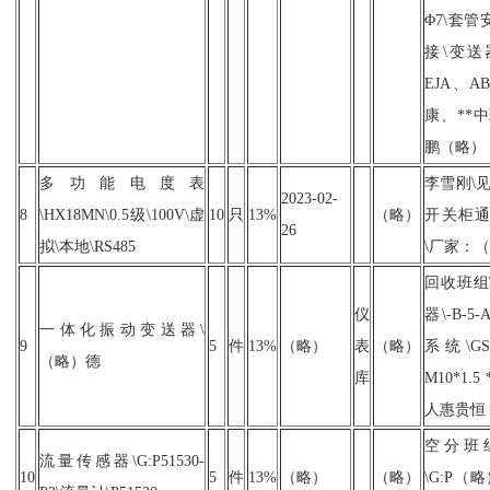
Φ7\套
接\变
EJA、A
康、**中
鹏（略）
多功能电度表
李雪刚\见
2023-02-
8
\HX18MN\0.5级\100V\虚
10
只
13%
（略）
开关柜
26
拟\本地\RS485
\厂家：
回收班组
仪
器\-B-
一体化振动变送器\
9
5
件
13%
（略）
表
（略）
系统\G
（略）德
库
M10*1.
人惠贵恒
空分班
流量传感器\G:P51530-
10
5
件
13%
（略）
（略）
\G:P（略