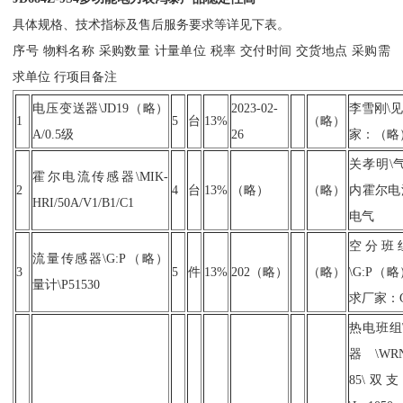
具体规格、技术指标及售后服务要求等详见下表。
序号 物料名称 采购数量 计量单位 税率 交付时间 交货地点 采购需
求单位 行项目备注
电压变送器\JD19（略）
2023-02-
李雪刚\见
1
5
台
13%
（略）
A/0.5级
26
家：（略
关孝明\
霍尔电流传感器\MIK-
2
4
台
13%
（略）
（略）
内霍尔电流
HRI/50A/V1/B1/C1
电气
空分班
流量传感器\G:P（略）
3
5
件
13%
202（略）
（略）
\G:P（略
量计\P51530
求厂家：
热电班组
器\WRNVB
85\