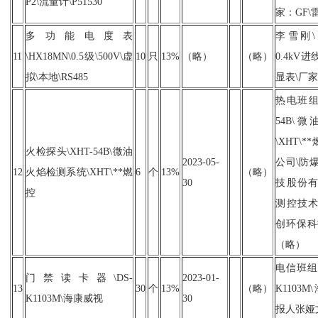
P2\流量计\P51530
家：GF
多功能电度表
李雪刚
11
\HX18MN\0.5级\500V\虚
10
只
13%
（略）
（略）
0.4kV
拟\本地\RS485
显表\厂
热电班组\
54B\
\XHT\
火检探头\XHT-54B\微油
2023-05-
公司\防爆
12
火焰检测系统\XHT\**燃
6
个
13%
（略）
30
技股份有
控
测控技术
创环保科
（略）
电信班组\
门禁读卡器\DS-
2023-01-
13
30
个
13%
（略）
K1103
K1103M\海康威视
30
报人张娅