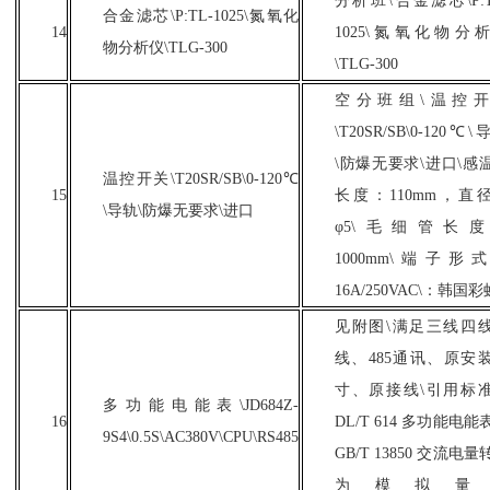
分析班
\合金滤芯\P:T
合金滤芯
\P:TL-1025\氮氧化
14
1025\氮氧化物分
物分析仪\TLG-300
\TLG-300
空分班组
\温控
\T20SR/SB\0-120℃
\防爆无要求\进口\感
温控开关
\T20SR/SB\0-120℃
15
长度：110mm，直
\导轨\防爆无要求\进口
φ5\毛细管长
1000mm\端子形
16A/250VAC\：韩国彩
见附图
\满足三线四
线、485通讯、原安
寸、原接线\引用标
多功能电能表
\JD684Z-
16
DL/T 614 多功能电能
9S4\0.5S\AC380V\CPU\RS485
GB/T 13850 交流电量
为模拟量