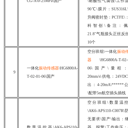
CG-A\0-25MPa\国产
\耐酸性气腐蚀\工作
90℃\膜片：SUS316L
升阀密封垫：PCTFE\
科智创\备注：
21.8"气瓶接头正丝反
10个
空分班组
\一体化
振动
器
\HG6800A-T-02-
一体化
振动传感器
\HG6800A-
06\国产\量程：
9
T-02-01-06\国产
20mm/s\供电：24VDC
出：4-20mA\******
\配带5m航空插头插线
空分班组
\数显温
\AK6-APS110-C007R
无要求\国产\输出：
数显温控器
\AK6-APS110-
器、报警\工作电压：8