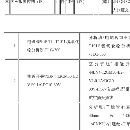
20
火灾报警控制（略）
2
件
13%
（略）
（略）
\JB-QB
人张娅文
分析班
\电磁阀组\P:T
电磁阀组
\P:TL-T1011\氮氧化
1
T1011\氮氧化物分
物分析仪\TLG-300
\TLG-300
空分班组
\接近
\NBN4-12GM50-E2-
接近开关
\NBN4-12GM50-E2-
2
V1\0.1A\DC10-
V1\0.1A\DC10-30V
30V\IP67\倍加福\配带
航空插头插线
分析班
\干燥管\P:
40mm 长130
1/4"NPT(内)螺纹\二