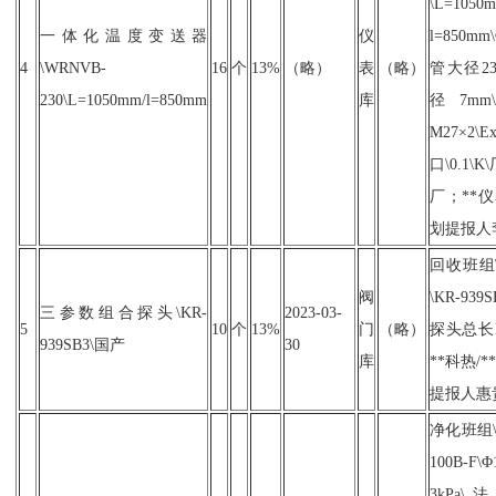
\L=1050
一体化温度变送器
仪
l=850mm
4
\WRNVB-
16
个
13%
（略）
表
（略）
管大径23
230\L=1050mm/l=850mm
库
径7m
M27×2\E
口\0.1\
厂；**仪
划提报人
回收班组
阀
\KR-93
三参数组合探头\KR-
2023-03-
5
10
个
13%
门
（略）
探头总长L
939SB3\国产
30
库
**科热/*
提报人惠
净化班组\
100B-F\
3kPa\