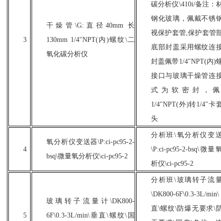
碳分析仪\410i/备注：
钢化玻璃，佩戴不锈
干燥管
\G:直径40mm 长
视保护套管,保护套管
3
130mm 1/4"NPT(内)螺纹\二
底部封盖采用螺纹连
氧化碳分析仪
封盖佩带1/4"NPT(内)
接口与玻璃干燥管连
式为软密封，佩
1/4"NPT(外)转1/4"
头
分析班
\氧分析仪变
氧分析仪变送器
\P:ci-pc95-2-
4
\P:ci-pc95-2-bsq\微
bsq\微量氧分析仪\ci-pc95-2
析仪\ci-pc95-2
分析班
\玻璃转子流
\DK800-6F\0.3-3L/mi
玻璃转子流量计
\DK800-
直\螺纹\防爆无要求\
5
6F\0.3-3L/min\垂直\螺纹\国