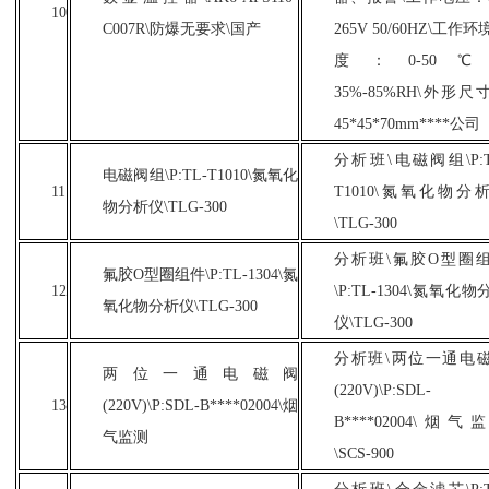
10
C007R\防爆无要求\国产
265V 50/60HZ\工作
度：0-50℃
35%-85%RH\外形尺
45*45*70mm****公司
分析班
\电磁阀组\P:T
电磁阀组
\P:TL-T1010\氮氧化
11
T1010\氮氧化物分
物分析仪\TLG-300
\TLG-300
分析班
\氟胶O型圈
氟胶
O型圈组件\P:TL-1304\氮
12
\P:TL-1304\氮氧化物
氧化物分析仪\TLG-300
仪\TLG-300
分析班
\两位一通电
两位一通电磁阀
(220V)\P:SDL-
13
(220V)\P:SDL-B****02004\烟
B****02004\烟气
气监测
\SCS-900