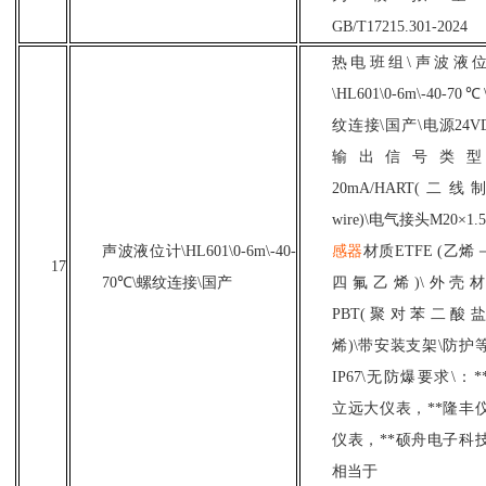
GB/T17215.301-2024
热电班组
\声波液
\HL601\0-6m\-40-70
纹连接\国产\电源24VD
输出信号类型4
20mA/HART(二线制
wire)\电气接头M20×1.5
声波液位计
\HL601\0-6m\-40-
感器
材质
ETFE (乙烯
17
70℃\螺纹连接\国产
四氟乙烯)\外壳
PBT(聚对苯二酸
烯)\带安装支架\防护
IP67\无防爆要求\：*
立远大仪表，**隆丰
仪表，**硕舟电子科
相当于