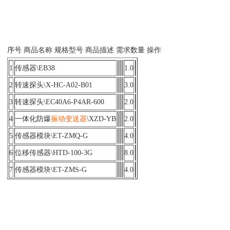
序号 商品名称 规格型号 商品描述 需求数量 操作
1
传感器\EB38
1.0
2
转速探头\X-HC-A02-B01
3.0
3
转速探头\EC40A6-P4AR-600
2.0
4
一体化防爆
振动
变送器
\XZD-YB
2.0
5
传感器模块\ET-ZMQ-G
4.0
6
位移传感器\HTD-100-3G
8.0
7
传感器模块\ET-ZMS-G
4.0