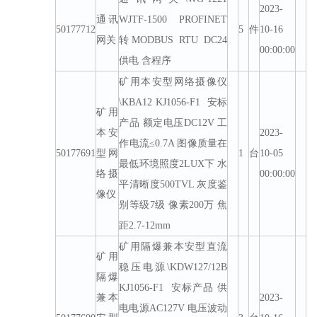
2023-
通讯
WJTF-1500 PROFINET
50177712
5
件
10-16
网关
转MODBUS RTU DC24
00:00:00
供电 含程序
矿用本安型网络摄像仪
\KBA12 KJ1056-F1 安标
矿用
产品 额定电压DC12V 工
本安
2023-
作电流≤0.7A 图像质量在
50177691
型网
1
台
10-05
最低环境照度2LUX下 水
络摄
00:00:00
平清晰度500TVL 灰度鉴
像仪
别等级7级 像素200万 焦
距2.7-12mm
矿用隔爆兼本安型直流
矿用
稳压电源\KDW127/12B
隔爆
KJ1056-F1 安标产品 供
兼本
2023-
电电源AC127V 电压波动