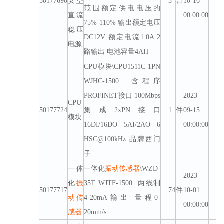
50177690
安型
3
台
10-16
范围额定供电电压的
直流
00:00:00
75%-110% 输出额定电压
稳压
DC12V 额定电流1.0A 2
电源
路输出 电池容量4AH
CPU模块\CPU1511C-1PN
WJHC-1500 含程序
PROFINET接口 100Mbps
2023-
CPU
50177724
集成2xPN接口
1
件
09-15
模块
16DI/16DO 5AI/2AO 6
00:00:00
HSC@100kHz 品牌西门
子
一体
一体化
振动
传感器
\WZD-
2023-
化
振
35T WJTF-1500 两线制
50177717
74
件
10-01
动
传
4-20mA输出 量程0-
00:00:00
感器
20mm/s