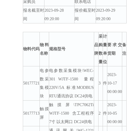
采购员
联系电话
报名截至时
2023-09-28
报价截至时
2023-09-29
间
09:20:00
间
09:20:00
采
计
物料
品
购
量
要求交
备
物料代码
规格型号
名称
牌
数
单
货期
注
量
位
电参
电参数采集模块\WEC-
2023-
数采
301 WJTF-1500 量程
50177721
3
件
10-17
集模
220V/5A 标准MODBUS
00:00:00
块
RTU通讯协议 DC24供电
触摸屏\TPC7062Ti
2023-
触摸
50177713
WJTF-1500 含工程程序
2
件
10-05
屏
7寸 以太网口 DC24供电
00:00:00
通讯网关\WG-1221