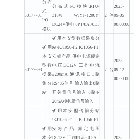
分布
分布式I/O模块\RTU-
2023-
式
50177701
318W WJYF-1200Y
2
件
09-05
I/O
DC24V供电 8PT/8AI/8DI
00:00:00
模块
矿用本安型数据采集分
矿用
站\KJ1056-F2 KJ1056-F1
本安
安标产品 供电电源额定
2023-
型数
电压DC12V 工作电流
50177693
7
台
09-12
据采
≤200mA 通讯接口1路
00:00:00
集分
RS485信号 输入输出8路
站
开关量信号输入 8路4-
20mA模拟量信号输入
矿用本安型传输分站
\KJ1056-F1 KJ1056-F1
矿用
安标产品 额定电压
本安
DC12V 工作电流≤0.5A 2
2023-