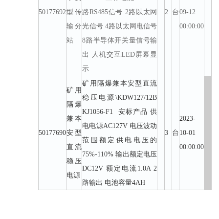
50177692
型传
路RS485信号 2路以太网
2
台
09-12
输分
光信号 4路以太网电信号
00:00:00
站
8路半导体开关量信号输
出 人机交互LED屏幕显
示
矿用隔爆兼本安型直流
矿用
稳压电源\KDW127/12B
隔爆
KJ1056-F1 安标产品 供
兼本
2023-
电电源AC127V 电压波动
50177690
安型
3
台
10-01
范围额定供电电压的
直流
00:00:00
75%-110% 输出额定电压
稳压
DC12V 额定电流1.0A 2
电源
路输出 电池容量4AH