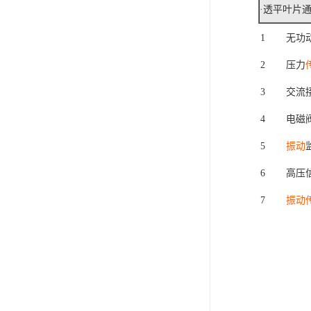
·透平叶片
1
无功
2
压力
3
交流
4
电磁
5
振动
6
高压
7
振动