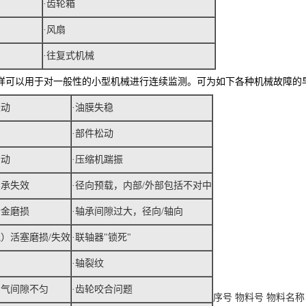
·齿轮箱
·风扇
·往复式机械
样可以用于对一般性的小型机械进行连续监测。可为如下各种机械故障的
振动
·油膜失稳
·部件松动
松动
·压缩机踹振
轴承失效
·径向预载，内部/外部包括不对中
合金磨损
·轴承间隙过大，径向/轴向
气）活塞磨损/失效
·联轴器"锁死"
·轴裂纹
空气间隙不匀
·齿轮咬合问题
序号
物料号
物料名称