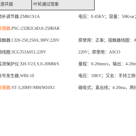
通道共振
·叶轮通过现象
动补调节器
;ZMKCS1A
电压：
0.45KV；容量：50K
传感器
;PSC-232R2C4D;0-250BAR
接触器
;CJ20-250;250A;380V;220V
原使用：正泰；接触器线圈：
阀线圈
;SCG353A051;220V
220V；原使用：ASCO
监测保护仪
;XH-V2/LS;0-20MM/S
量程：
0-20mm/s，输出：4-
信号发生器
;WBJ-10
电压：
10KV；又名：手持工
传感器
;ST-3;20MV/MM/M10X1
磁吸式；直出线；
4-20ma，