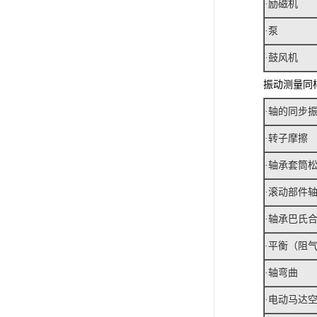
·励磁机
·泵
·鼓风机
振动测量同
·轴的同步
·转子摩擦
·轴承套筒
·滚动部件
·轴承巴氏
·平衡（阻
·轴弯曲
·电动马达