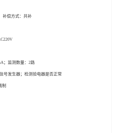
var；补偿方式：共补
AC220V
20mA；监测数量：2路
频信号发生器；检测验电器是否正常
两线制