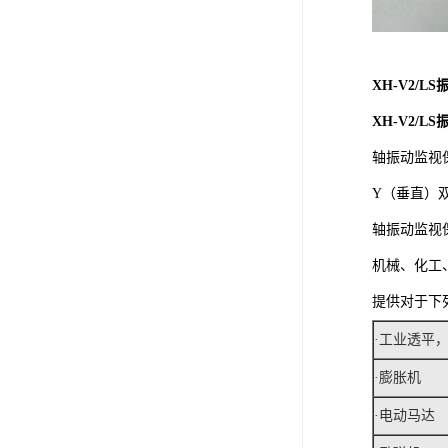
XH-V2/
XH-V2/
轴振动监视
Y（垂直）
轴振动监视
机械、化工
提供对于下
·工业透平，
·膨胀机
·电动马达