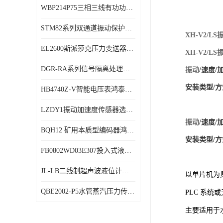
WBP214P75三相三线有功功率传感器鸿泰顺达产品稳定性好
特殊用处传感器
STM82系列双通道振动保护表鸿泰产品技术规格
特殊用途变送器
XH-V2/
EL2600斯派莎克压力变送器技术规格
XH-V2/
DGR-RA系列信号隔离处理器鸿泰产品技术规格
振动
/速度/
安装类型/方式
HB4740Z-V智能电压表鸿泰产品外形美观大方
LZDY1振动加速度传感器选型资料
振动
/速度/
BQH12 矿用本质型编码器鸿泰产品实物展示
安装类型/方式
FB0802WD03E307投入式液位计鸿泰产品选型参数
JL-LB二线制超声波液位计鸿泰产品外形美观大方
以单片机为
QBE2002-P5水管蒸汽压力传感器西门子产品技术规格
PLC 系统
主要适用于