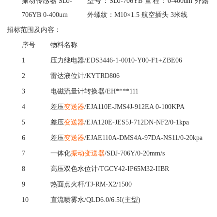
振动传感器 SDJ-
型号：SDJ-706YB 量程：0-400um 外露
706YB 0-400um
外螺纹：M10×1.5 航空插头 3米线
招标范围及内容：
序号
物料名称
1
压力继电器
/EDS3446-1-0010-Y00-F1+ZBE06
2
雷达液位计
/KYTRD806
3
电磁流量计转换器
/EH****111
4
差压
变送器
/EJA110E-JMS4J-912EA 0-100KPA
5
差压
变送器
/EJA120E-JES5J-712DN-NF2/0-1kpa
6
差压
变送器
/EJAE110A-DMS4A-97DA-NS11/0-20kpa
7
一体化
振动变送器
/SDJ-706Y/0-20mm/s
8
高压双色水位计
/TGCY42-IP65M32-IIBR
9
热面点火杆
/TJ-RM-X2/1500
10
直流喷雾水
/QLD6.0/6.5I(主型)