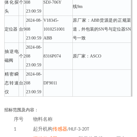
体化探
个
3
08
SDJ-706Y
线9m
头
23:00:59
2024-08-
V18345-
原厂家：ABB货源是的正规渠
定位器
台
9
08
1010251001
道，外包装的SN号与定位器SN
23:00:59
ABB
号一致
2024-08-
抽逆电
个
2
08
8316P074
原厂家：ASCO
磁阀
23:00:59
精密瞬
2024-08-
态转速
台
2
08
DF9011
仪
23:00:59
招标范围及内容：
序号
物料名称
1
起升机构
传感器
/HLF-3-20T