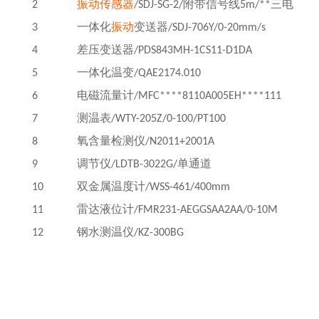
2
振动传感器
/SDJ-SG-2/
附带信号线
5m/**
三电
3
一体化
振动
变送器
/SDJ-706Y/0-20mm/s
4
差压变送器
/PDS843MH-1CS11-D1DA
5
一体化温变
/QAE2174.010
6
电磁流量计
/MFC****8110A005EH****111
7
测温表
/WTY-205Z/0-100/PT100
8
氧含量检测仪
/N2011+2001A
9
调节仪
/LDTB-3022G/
单通道
10
双金属温度计
/WSS-461/400mm
11
雷达液位计
/FMR231-AEGGSAA2AA/0-10M
12
钢水测温仪
/KZ-300BG