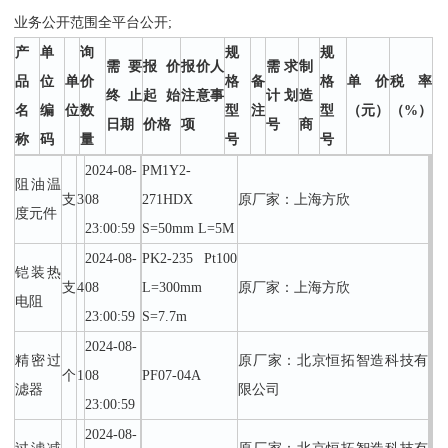
业务公开范围全平台公开;
产
单
询
规
规
需要
报价
报价人
需求
制
品
位
单
价
格
备
格
单价
税率
终止
起始
注意事
计划
造
名
编
位
数
型
注
型
（元）
（%）
日期
价格
项
号
商
称
码
量
号
号
2024-08-
PM1Y2-
阻油温
支
3
08
271HDX
原厂家：上海方欣
度元件
23:00:59
S=50mm L=5M
2024-08-
PK2-235 Pt100
铠装热
支
4
08
L=300mm
原厂家：上海方欣
电阻
23:00:59
S=7.7m
2024-08-
精密过
原厂家：北京恒拓智造科技有
个
1
08
PF07-04A
滤器
限公司
23:00:59
2024-08-