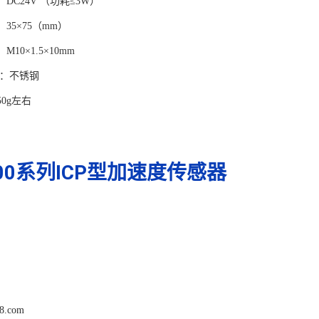
：DC24V （功耗≤3W）
：35×75（mm）
M10×1.5×10mm
料：不锈钢
50g左右
000系列ICP型加速度传感器
68.com