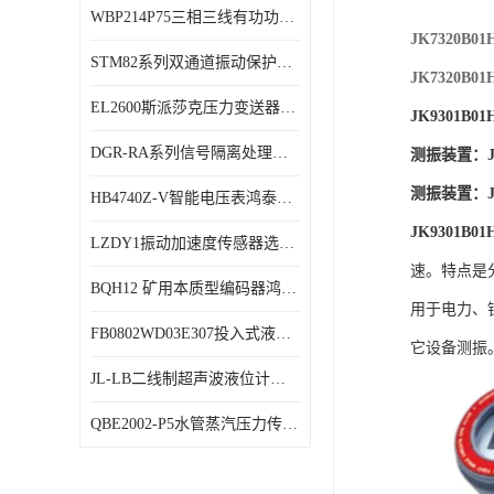
WBP214P75三相三线有功功率传感器鸿泰顺达产品稳定性好
特殊用处传感器
JK7320
STM82系列双通道振动保护表鸿泰产品技术规格
特殊用途变送器
JK7320
EL2600斯派莎克压力变送器技术规格
JK9301
DGR-RA系列信号隔离处理器鸿泰产品技术规格
测振装置：JK7
测振装置：JK7
HB4740Z-V智能电压表鸿泰产品外形美观大方
JK9301
LZDY1振动加速度传感器选型资料
速。特点是
BQH12 矿用本质型编码器鸿泰产品实物展示
用于电力、
FB0802WD03E307投入式液位计鸿泰产品选型参数
它设备测振
JL-LB二线制超声波液位计鸿泰产品外形美观大方
QBE2002-P5水管蒸汽压力传感器西门子产品技术规格