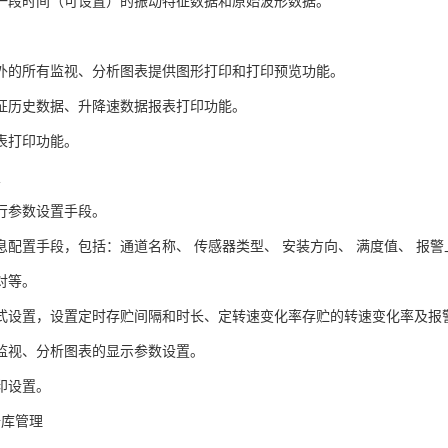
一段时间（可设置）的振动特征数据和原始波形数据。
印
外的所有监视、分析图表提供图形打印和打印预览功能。
征历史数据、升降速数据报表打印功能。
表打印功能。
置
行参数设置手段。
息配置手段，包括：通道名称、 传感器类型、 安装方向、 满度值、 报警
对等。
式设置，设置定时存贮间隔和时长、定转速变化率存贮的转速变化率及报
监视、分析图表的显示参数设置。
印设置。
据库管理