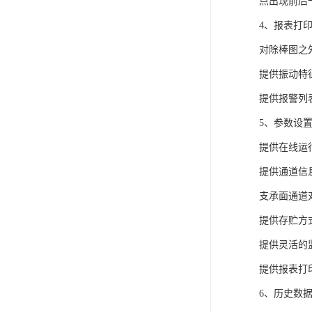
点出现前后
4、报表打
对除棒图之
提供振动特
提供报警列
5、参数设
提供在线运
提供通道信
支承面通道
提供存贮方
提供灵活的
提供报表打
6、历史数