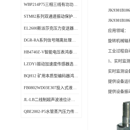
WBP214P75三相三线有功功率传感器鸿泰顺达产品稳定性好
特殊用处传感器
JK9301
STM82系列双通道振动保护表鸿泰产品技术规格
特殊用途变送器
JK9301
EL2600斯派莎克压力变送器技术规格
应用领域：
DGR-RA系列信号隔离处理器鸿泰产品技术规格
旋转机械轴
工业过程自
HB4740Z-V智能电压表鸿泰产品外形美观大方
1、实时监
LZDY1振动加速度传感器选型资料
实时监测设备
BQH12 矿用本质型编码器鸿泰产品实物展示
提供设备运
FB0802WD03E307投入式液位计鸿泰产品选型参数
提供设备振
JL-LB二线制超声波液位计鸿泰产品外形美观大方
QBE2002-P5水管蒸汽压力传感器西门子产品技术规格