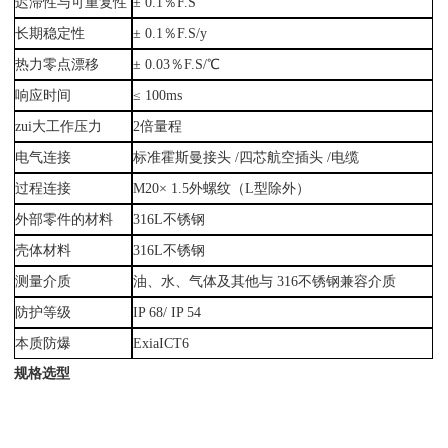
迟滞性与可重复性
± 0.1％F.S
长期稳定性
± 0.1％F.S/y
热力零点漂移
± 0.03％F.S/℃
响应时间
≤ 100ms
zui大工作压力
2倍量程
电气连接
标准霍斯曼接头 /四芯航空插头 /电缆
过程连接
M20× 1.5外螺纹（L型除外）
外部零件的材料
316L不锈钢
壳体材料
316L不锈钢
测量介质
油、水、气体及其他与 316不锈钢兼容介质
防护等级
IP 68/ IP 54
本质防爆
ExiaICT6
规格选型