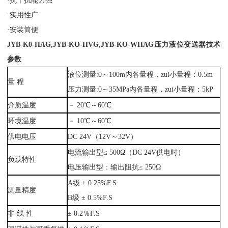
·抗干扰能力强
·实用性广
·安装简便
JYB-K0-HAG,JYB-KO-HVG,JYB-KO-WHAG压力液位变送器技术
参数
液位测量:0～100m内各量程，zui小量程：0.5m
量 程
压力测量:0～35MPa内各量程，zui小量程：5kP
介质温度
－ 20℃～60℃
环境温度
－ 10℃～60℃
供电电压
DC 24V（12V～32V）
电流输出型≤ 500Ω（DC 24V供电时）
负载特性
电压输出型：输出阻抗≤ 250Ω
A级 ± 0.25%F.S
测量精度
B级 ± 0.5%F.S
非 线 性
± 0.2％F.S